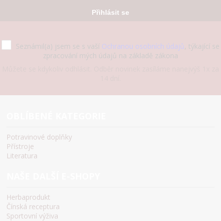
Přihlásit se
Seznámil(a) jsem se s vaší
Ochranou osobních údajů
, týkající se
zpracování mých údajů na základě zákona
Můžete se kdykoliv odhlásit. Odběr novinek zasíláme nanejvýš 1x za
14 dní.
OBLÍBENÉ KATEGORIE
Potravinové doplňky
Přístroje
Literatura
NAŠE DALŠÍ E-SHOPY
Herbaprodukt
Čínská receptura
Sportovní výživa