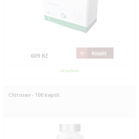
906 Kč
Koupit
609 Kč
skladem
Chitosan - 100 kapslí