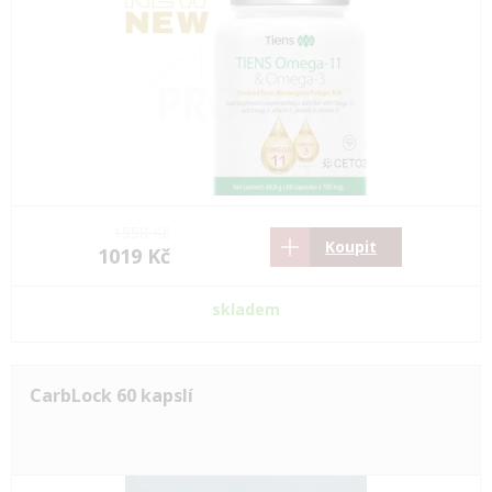
1558 Kč
Koupit
1019 Kč
skladem
CarbLock 60 kapslí