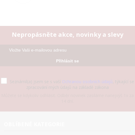
Nepropásněte akce, novinky a slevy
Přihlásit se
Seznámil(a) jsem se s vaší
Ochranou osobních údajů
, týkající se
zpracování mých údajů na základě zákona
Můžete se kdykoliv odhlásit. Odběr novinek zasíláme nanejvýš 1x za
14 dní.
OBLÍBENÉ KATEGORIE