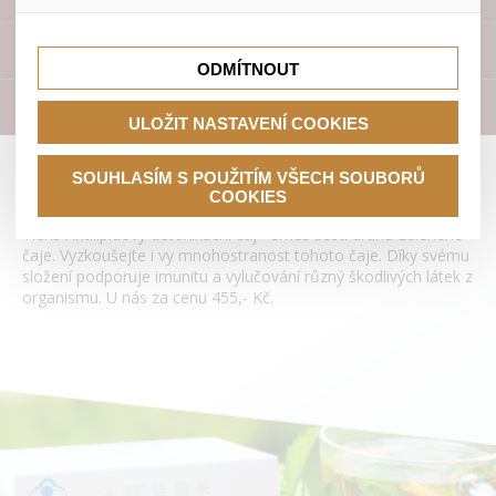
lepší nákupní zkušenosti. Díky nim můžeme nabídku přímo
přizpůsobit vašim preferencím, což vám pomůže vyhnout
Tyto cookies nám umožňují lépe cílit a vyhodnocovat
se nevhodným doporučením produktů či jiným
marketingové kampaně.
Přístroje
nedůležitým nabídkám.
ODMÍTNOUT
Literatura
ULOŽIT NASTAVENÍ COOKIES
Antilipidový detoxikační čaj Tianshi
SOUHLASÍM S POUŽITÍM VŠECH SOUBORŮ
COOKIES
Tiens Antilipidový detoxikační čaj - směs šesti druhů zeleného
čaje. Vyzkoušejte i vy mnohostranost tohoto čaje. Díky svému
složení podporuje imunitu a vylučování různý škodlivých látek z
organismu. U nás za cenu 455,- Kč.