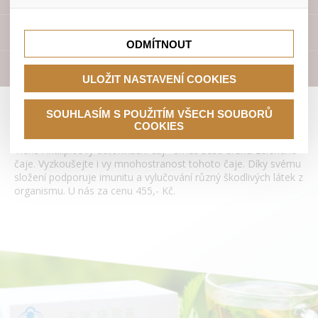
lepší nákupní zkušenosti. Díky nim můžeme nabídku přímo
přizpůsobit vašim preferencím, což vám pomůže vyhnout
Tyto cookies nám umožňují lépe cílit a vyhodnocovat
se nevhodným doporučením produktů či jiným
marketingové kampaně.
Přístroje
nedůležitým nabídkám.
ODMÍTNOUT
Literatura
ULOŽIT NASTAVENÍ COOKIES
Antilipidový detoxikační čaj Tianshi
SOUHLASÍM S POUŽITÍM VŠECH SOUBORŮ
COOKIES
Tiens Antilipidový detoxikační čaj - směs šesti druhů zeleného
čaje. Vyzkoušejte i vy mnohostranost tohoto čaje. Díky svému
složení podporuje imunitu a vylučování různý škodlivých látek z
organismu. U nás za cenu 455,- Kč.