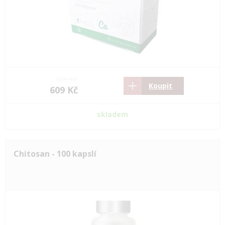
906 Kč
Koupit
609 Kč
skladem
Chitosan - 100 kapslí