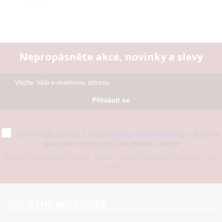
Nepropásněte akce, novinky a slevy
Přihlásit se
Seznámil(a) jsem se s vaší
Ochranou osobních údajů
, týkající se
zpracování mých údajů na základě zákona
Můžete se kdykoliv odhlásit. Odběr novinek zasíláme nanejvýš 1x za
14 dní.
OBLÍBENÉ KATEGORIE