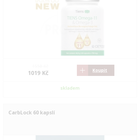
1558 Kč
Koupit
1019 Kč
skladem
CarbLock 60 kapslí