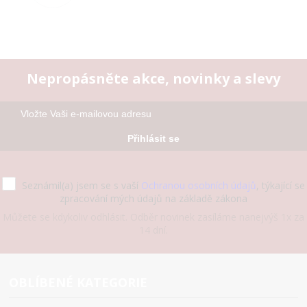
Nepropásněte akce, novinky a slevy
Přihlásit se
Seznámil(a) jsem se s vaší
Ochranou osobních údajů
, týkající se
zpracování mých údajů na základě zákona
Můžete se kdykoliv odhlásit. Odběr novinek zasíláme nanejvýš 1x za
14 dní.
OBLÍBENÉ KATEGORIE