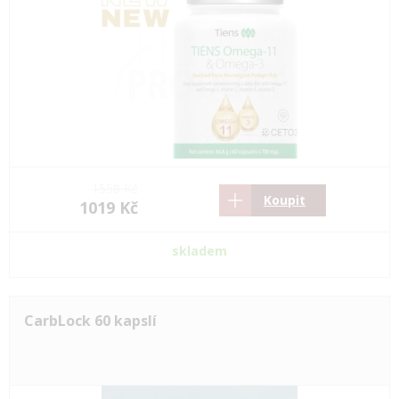
1558 Kč
Koupit
1019 Kč
skladem
CarbLock 60 kapslí