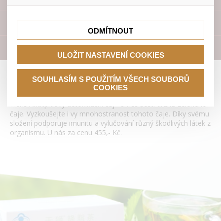
lepší nákupní zkušenosti. Díky nim můžeme nabídku přímo
přizpůsobit vašim preferencím, což vám pomůže vyhnout
Tyto cookies nám umožňují lépe cílit a vyhodnocovat
se nevhodným doporučením produktů či jiným
marketingové kampaně.
Přístroje
nedůležitým nabídkám.
ODMÍTNOUT
Literatura
ULOŽIT NASTAVENÍ COOKIES
Antilipidový detoxikační čaj Tianshi
SOUHLASÍM S POUŽITÍM VŠECH SOUBORŮ
COOKIES
Tiens Antilipidový detoxikační čaj - směs šesti druhů zeleného
čaje. Vyzkoušejte i vy mnohostranost tohoto čaje. Díky svému
složení podporuje imunitu a vylučování různý škodlivých látek z
organismu. U nás za cenu 455,- Kč.