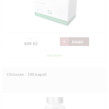
906 Kč
Koupit
609 Kč
skladem
Chitosan - 100 kapslí