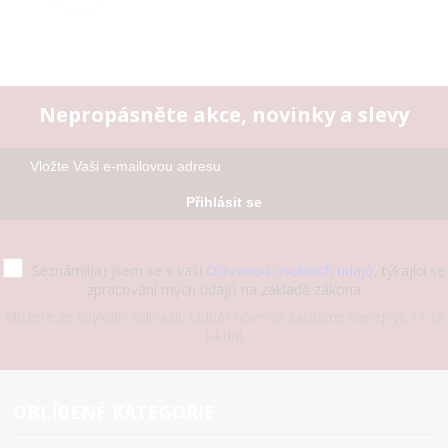
Nepropásněte akce, novinky a slevy
Přihlásit se
Seznámil(a) jsem se s vaší
Ochranou osobních údajů
, týkající se
zpracování mých údajů na základě zákona
Můžete se kdykoliv odhlásit. Odběr novinek zasíláme nanejvýš 1x za
14 dní.
OBLÍBENÉ KATEGORIE