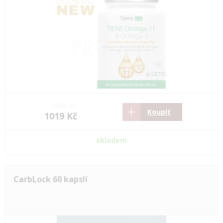
1558 Kč
Koupit
1019 Kč
skladem
CarbLock 60 kapslí