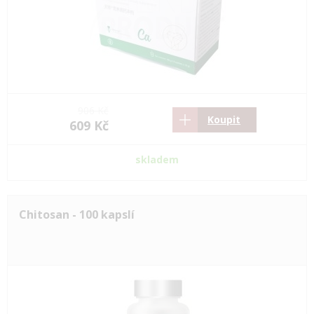
906 Kč
Koupit
609 Kč
skladem
Chitosan - 100 kapslí