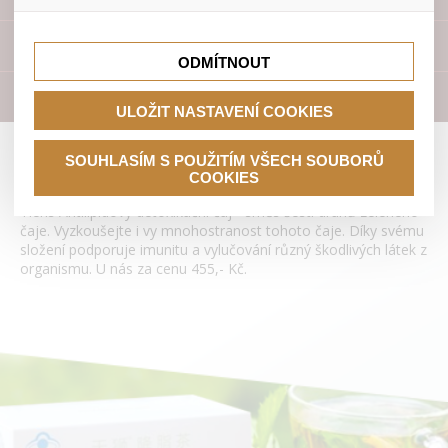
lepší nákupní zkušenosti. Díky nim můžeme nabídku přímo
přizpůsobit vašim preferencím, což vám pomůže vyhnout
Tyto cookies nám umožňují lépe cílit a vyhodnocovat
se nevhodným doporučením produktů či jiným
marketingové kampaně.
Přístroje
nedůležitým nabídkám.
ODMÍTNOUT
Literatura
ULOŽIT NASTAVENÍ COOKIES
Antilipidový detoxikační čaj Tianshi
SOUHLASÍM S POUŽITÍM VŠECH SOUBORŮ
COOKIES
Tiens Antilipidový detoxikační čaj - směs šesti druhů zeleného
čaje. Vyzkoušejte i vy mnohostranost tohoto čaje. Díky svému
složení podporuje imunitu a vylučování různý škodlivých látek z
organismu. U nás za cenu 455,- Kč.