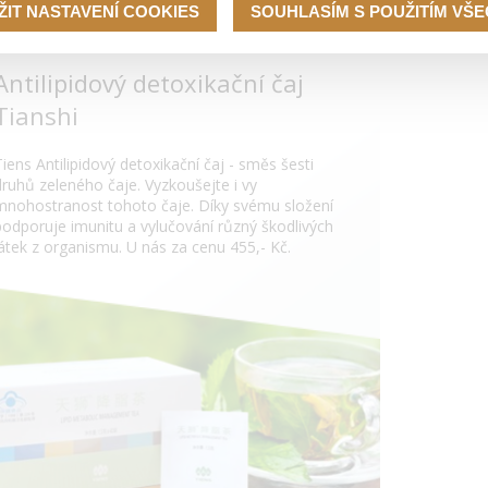
ŽIT NASTAVENÍ COOKIES
SOUHLASÍM S POUŽITÍM VŠ
Antilipidový detoxikační čaj
Tianshi
Tiens Antilipidový detoxikační čaj - směs šesti
druhů zeleného čaje. Vyzkoušejte i vy
mnohostranost tohoto čaje. Díky svému složení
podporuje imunitu a vylučování různý škodlivých
látek z organismu. U nás za cenu 455,- Kč.