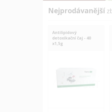
Nejprodávanější
z
Antilipidový
detoxikační čaj - 40
x1,5g