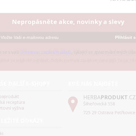
Nepropásněte akce, novinky a slevy
Přihlásit 
 se s vaší
Ochranou osobních údajů
, týkající se zpracování mých úd
žete se kdykoliv odhlásit. Odběr novinek zasíláme nanejvýš 1x za 14 d
ŠE DALŠÍ E-SHOPY
KDE NÁS NAJDETE
baprodukt
HERBA
PRODUKT
.CZ
ská receptura
Šilheřovická 558
rtovní výživa
725 29 Ostrava Petřkovice
LEŽITÉ ODKAZY
ás