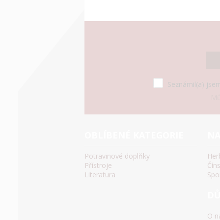
Seznámil(a) jsem
Mů
OBLÍBENÉ KATEGORIE
NA
Potravinové doplňky
Her
Přístroje
Čín
Literatura
Spo
DŮ
O n