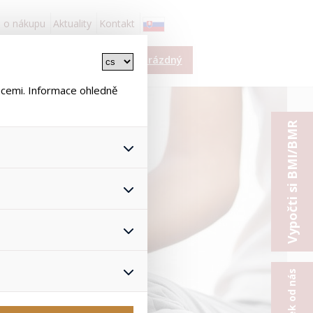
 o nákupu
Aktuality
Kontakt
í
Košík je prázdný
ace
ncemi. Informace ohledně
Vypočti si BMI/BMR
 všech jejich funkcí.
hlasu s uživáním cookies. Pro
onymizuje. Po anonymizaci se
Proto nedokážeme zjistit
ž zajišťuje lepší nákupní
yhnout se nevhodným