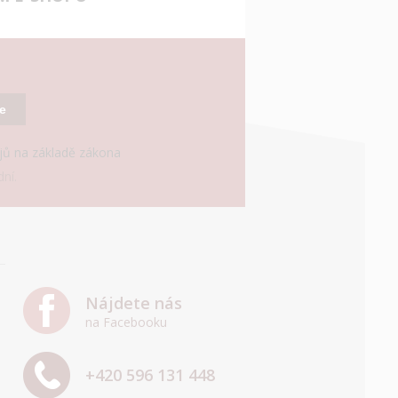
se
ajů na základě zákona
ní.
Nájdete nás
na Facebooku
+420 596 131 448