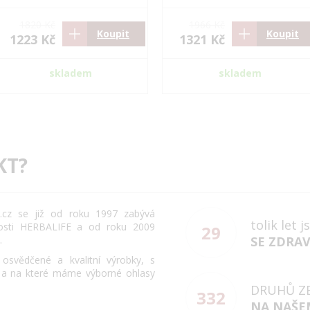
1820 Kč
1966 Kč
Koupit
Koupit
1223 Kč
1321 Kč
skladem
skladem
KT?
cz se již od roku 1997 zabývá
tolik let 
osti HERBALIFE a od roku 2009
29
.
SE ZDRA
svědčené a kvalitní výrobky, s
 a na které máme výborné ohlasy
DRUHŮ Z
332
NA NAŠE