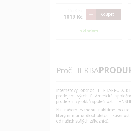
1558 Kč
Koupit
1019 Kč
skladem
PRODU
Proč HERBA
Internetový obchod HERBAPRODUKT.
prodejem výrobků Americké společn
prodejem výrobků společnosti TIANSHI
Na našem e-shopu nabízíme pouze o
kterými máme dlouholetou zkušenost
od našich stálých zákazníků.