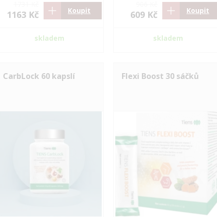
1731 Kč
906 Kč
Koupit
Koupit
1163 Kč
609 Kč
skladem
skladem
CarbLock 60 kapslí
Flexi Boost 30 sáčků