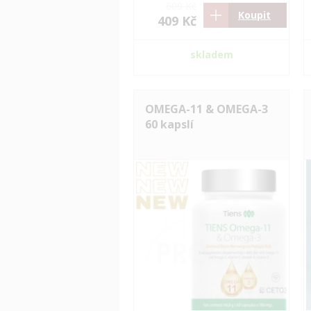
609 Kč
Koupit
409 Kč
skladem
OMEGA-11 & OMEGA-3
60 kapslí