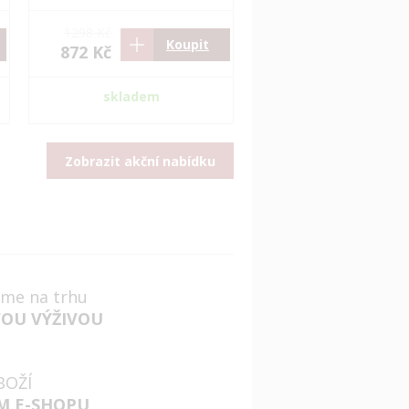
1298 Kč
Koupit
872 Kč
skladem
Zobrazit akční nabídku
jsme na trhu
VOU VÝŽIVOU
BOŽÍ
M E-SHOPU