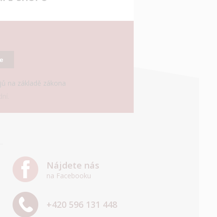
se
ajů na základě zákona
ní.
Nájdete nás
na Facebooku
+420 596 131 448