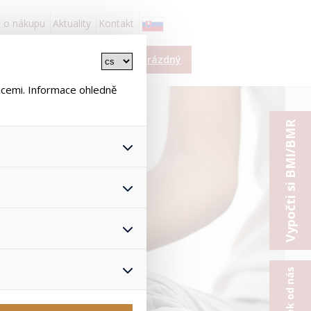
 o nákupu
Aktuality
Kontakt
í
Košík je prázdný
ace
ncemi. Informace ohledně
Vypočti si BMI/BMR
 všech jejich funkcí.
hlasu s uživáním cookies. Pro
onymizuje. Po anonymizaci se
Proto nedokážeme zjistit
ž zajišťuje lepší nákupní
yhnout se nevhodným