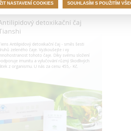
ŽIT NASTAVENÍ COOKIES
SOUHLASÍM S POUŽITÍM VŠ
Antilipidový detoxikační čaj
Tianshi
Tiens Antilipidový detoxikační čaj - směs šesti
druhů zeleného čaje. Vyzkoušejte i vy
mnohostranost tohoto čaje. Díky svému složení
podporuje imunitu a vylučování různý škodlivých
látek z organismu. U nás za cenu 455,- Kč.