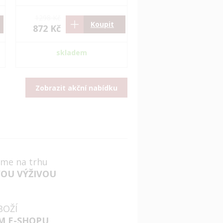
1298 Kč
Koupit
872 Kč
skladem
Zobrazit akční nabídku
jsme na trhu
VOU VÝŽIVOU
BOŽÍ
M E-SHOPU