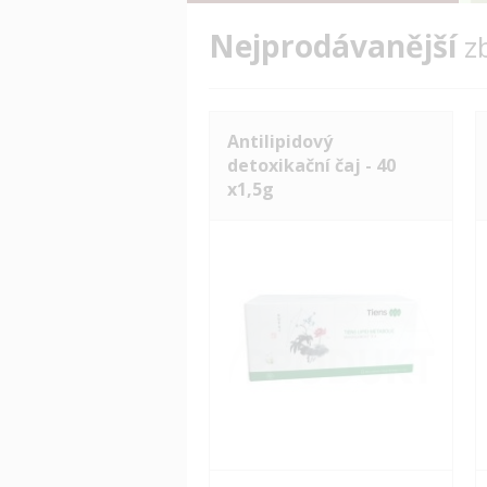
Nejprodávanější
z
Antilipidový
detoxikační čaj - 40
x1,5g