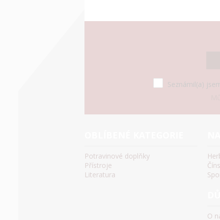
Seznámil(a) jsem
Mů
OBLÍBENÉ KATEGORIE
NA
Potravinové doplňky
Her
Přístroje
Čín
Literatura
Spo
DŮ
O n