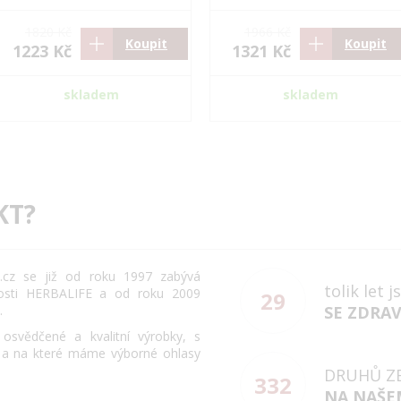
1820 Kč
1966 Kč
Koupit
Koupit
1223 Kč
1321 Kč
skladem
skladem
KT?
cz se již od roku 1997 zabývá
tolik let 
osti HERBALIFE a od roku 2009
29
.
SE ZDRA
svědčené a kvalitní výrobky, s
 a na které máme výborné ohlasy
DRUHŮ Z
332
NA NAŠE