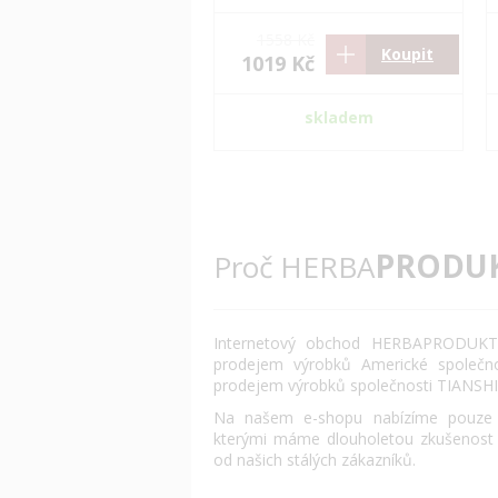
1558 Kč
Koupit
1019 Kč
skladem
PRODU
Proč HERBA
Internetový obchod HERBAPRODUKT.
prodejem výrobků Americké společn
prodejem výrobků společnosti TIANSHI
Na našem e-shopu nabízíme pouze o
kterými máme dlouholetou zkušenost
od našich stálých zákazníků.