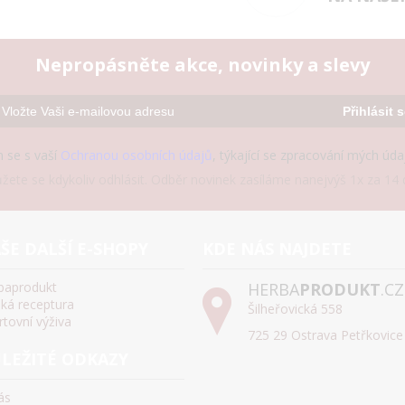
Nepropásněte akce, novinky a slevy
Přihlásit 
 se s vaší
Ochranou osobních údajů
, týkající se zpracování mých úd
žete se kdykoliv odhlásit. Odběr novinek zasíláme nanejvýš 1x za 14 d
ŠE DALŠÍ E-SHOPY
KDE NÁS NAJDETE
baprodukt
HERBA
PRODUKT
.CZ
ská receptura
Šilheřovická 558
rtovní výživa
725 29 Ostrava Petřkovice
LEŽITÉ ODKAZY
ás