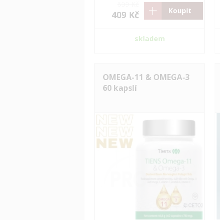
609 Kč
Koupit
409 Kč
skladem
OMEGA-11 & OMEGA-3
60 kapslí