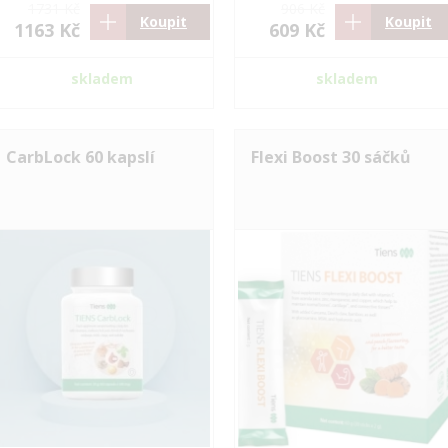
1731 Kč
906 Kč
Koupit
Koupit
1163 Kč
609 Kč
skladem
skladem
CarbLock 60 kapslí
Flexi Boost 30 sáčků