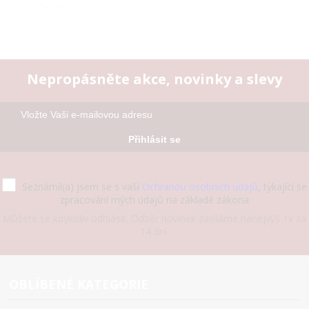
Nepropásněte akce, novinky a slevy
Přihlásit se
Seznámil(a) jsem se s vaší
Ochranou osobních údajů
, týkající se
zpracování mých údajů na základě zákona
Můžete se kdykoliv odhlásit. Odběr novinek zasíláme nanejvýš 1x za
14 dní.
OBLÍBENÉ KATEGORIE