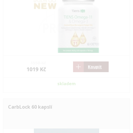
1558 Kč
Koupit
1019 Kč
skladem
CarbLock 60 kapslí