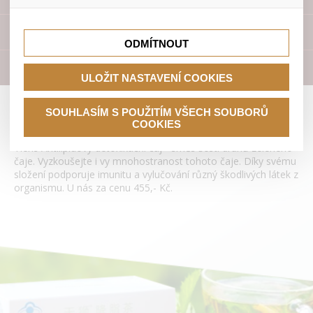
lepší nákupní zkušenosti. Díky nim můžeme nabídku přímo
přizpůsobit vašim preferencím, což vám pomůže vyhnout
Tyto cookies nám umožňují lépe cílit a vyhodnocovat
se nevhodným doporučením produktů či jiným
marketingové kampaně.
Přístroje
nedůležitým nabídkám.
ODMÍTNOUT
Literatura
ULOŽIT NASTAVENÍ COOKIES
Antilipidový detoxikační čaj Tianshi
SOUHLASÍM S POUŽITÍM VŠECH SOUBORŮ
COOKIES
Tiens Antilipidový detoxikační čaj - směs šesti druhů zeleného
čaje. Vyzkoušejte i vy mnohostranost tohoto čaje. Díky svému
složení podporuje imunitu a vylučování různý škodlivých látek z
organismu. U nás za cenu 455,- Kč.