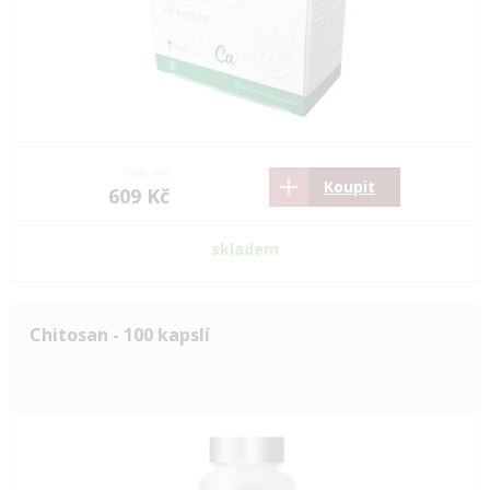
906 Kč
Koupit
609 Kč
skladem
Chitosan - 100 kapslí