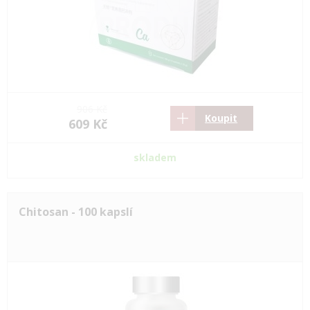
906 Kč
Koupit
609 Kč
skladem
Chitosan - 100 kapslí