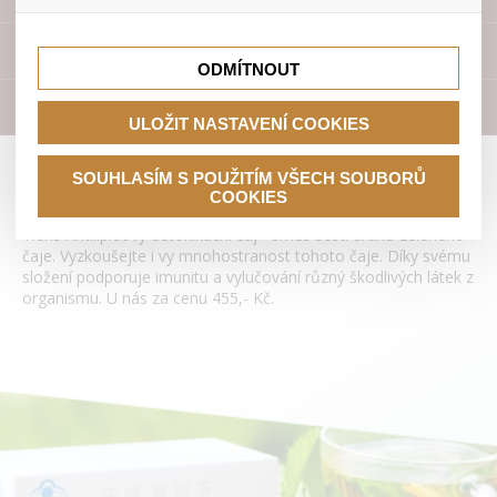
lepší nákupní zkušenosti. Díky nim můžeme nabídku přímo
přizpůsobit vašim preferencím, což vám pomůže vyhnout
Tyto cookies nám umožňují lépe cílit a vyhodnocovat
se nevhodným doporučením produktů či jiným
marketingové kampaně.
Přístroje
nedůležitým nabídkám.
ODMÍTNOUT
Literatura
ULOŽIT NASTAVENÍ COOKIES
Antilipidový detoxikační čaj Tianshi
SOUHLASÍM S POUŽITÍM VŠECH SOUBORŮ
COOKIES
Tiens Antilipidový detoxikační čaj - směs šesti druhů zeleného
čaje. Vyzkoušejte i vy mnohostranost tohoto čaje. Díky svému
složení podporuje imunitu a vylučování různý škodlivých látek z
organismu. U nás za cenu 455,- Kč.