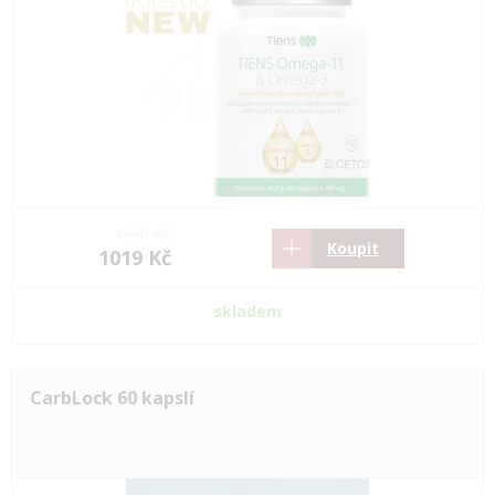
1558 Kč
Koupit
1019 Kč
skladem
CarbLock 60 kapslí