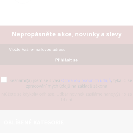
Nepropásněte akce, novinky a slevy
Přihlásit se
Seznámil(a) jsem se s vaší
Ochranou osobních údajů
, týkající se
zpracování mých údajů na základě zákona
Můžete se kdykoliv odhlásit. Odběr novinek zasíláme nanejvýš 1x za
14 dní.
OBLÍBENÉ KATEGORIE