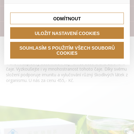
lepší nákupní zkušenosti. Díky nim můžeme nabídku přímo
přizpůsobit vašim preferencím, což vám pomůže vyhnout
Tyto cookies nám umožňují lépe cílit a vyhodnocovat
se nevhodným doporučením produktů či jiným
marketingové kampaně.
Přístroje
nedůležitým nabídkám.
ODMÍTNOUT
Literatura
ULOŽIT NASTAVENÍ COOKIES
Antilipidový detoxikační čaj Tianshi
SOUHLASÍM S POUŽITÍM VŠECH SOUBORŮ
COOKIES
Tiens Antilipidový detoxikační čaj - směs šesti druhů zeleného
čaje. Vyzkoušejte i vy mnohostranost tohoto čaje. Díky svému
složení podporuje imunitu a vylučování různý škodlivých látek z
organismu. U nás za cenu 455,- Kč.