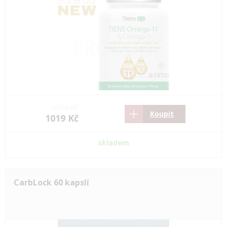
1558 Kč
Koupit
1019 Kč
skladem
CarbLock 60 kapslí