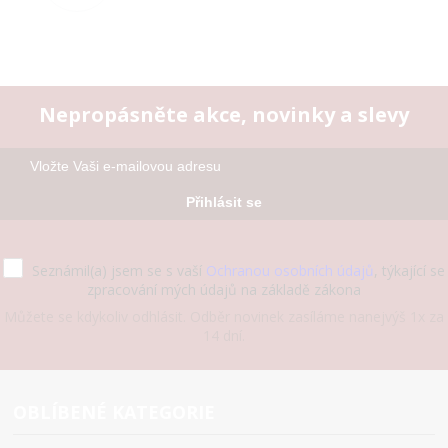
Nepropásněte akce, novinky a slevy
Přihlásit se
Seznámil(a) jsem se s vaší
Ochranou osobních údajů
, týkající se
zpracování mých údajů na základě zákona
Můžete se kdykoliv odhlásit. Odběr novinek zasíláme nanejvýš 1x za
14 dní.
OBLÍBENÉ KATEGORIE