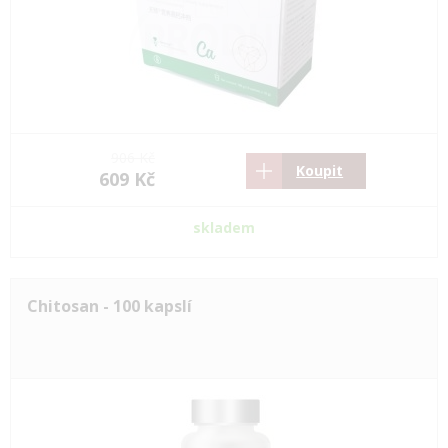
906 Kč
Koupit
609 Kč
skladem
Chitosan - 100 kapslí