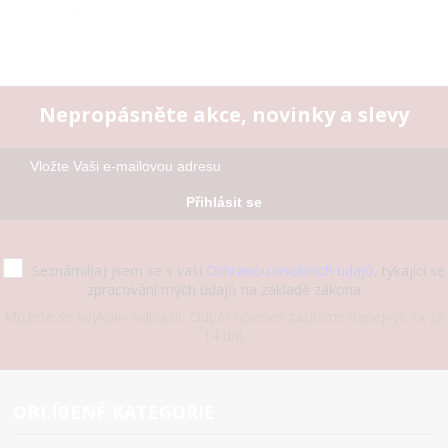
Nepropásněte akce, novinky a slevy
Přihlásit se
Seznámil(a) jsem se s vaší
Ochranou osobních údajů
, týkající se
zpracování mých údajů na základě zákona
Můžete se kdykoliv odhlásit. Odběr novinek zasíláme nanejvýš 1x za
14 dní.
OBLÍBENÉ KATEGORIE