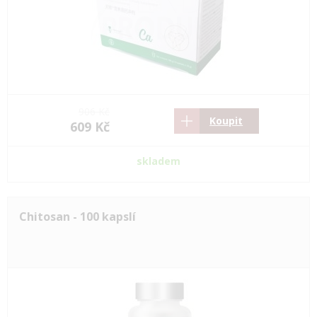
906 Kč
Koupit
609 Kč
skladem
Chitosan - 100 kapslí