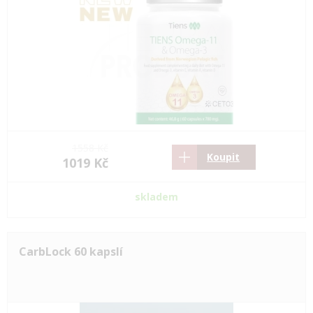
1558 Kč
Koupit
1019 Kč
skladem
CarbLock 60 kapslí