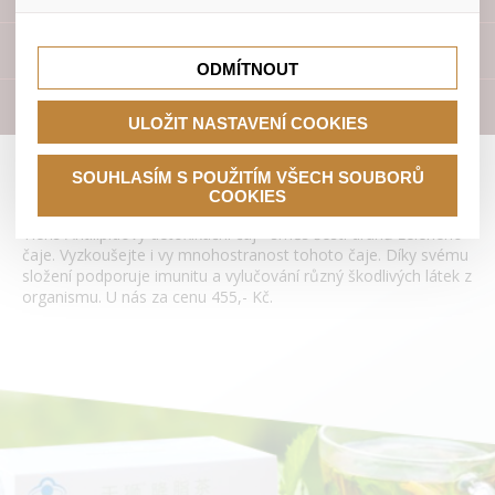
lepší nákupní zkušenosti. Díky nim můžeme nabídku přímo
přizpůsobit vašim preferencím, což vám pomůže vyhnout
Tyto cookies nám umožňují lépe cílit a vyhodnocovat
se nevhodným doporučením produktů či jiným
marketingové kampaně.
Přístroje
nedůležitým nabídkám.
ODMÍTNOUT
Literatura
ULOŽIT NASTAVENÍ COOKIES
Antilipidový detoxikační čaj Tianshi
SOUHLASÍM S POUŽITÍM VŠECH SOUBORŮ
COOKIES
Tiens Antilipidový detoxikační čaj - směs šesti druhů zeleného
čaje. Vyzkoušejte i vy mnohostranost tohoto čaje. Díky svému
složení podporuje imunitu a vylučování různý škodlivých látek z
organismu. U nás za cenu 455,- Kč.