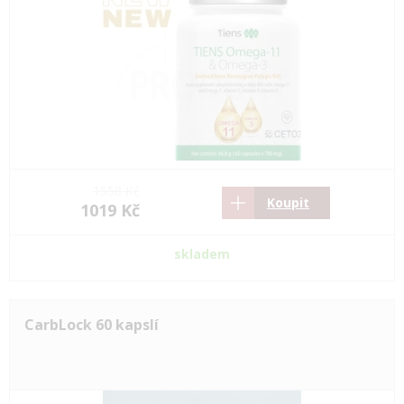
1558 Kč
Koupit
1019 Kč
skladem
CarbLock 60 kapslí