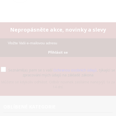
Nepropásněte akce, novinky a slevy
Přihlásit se
Seznámil(a) jsem se s vaší
Ochranou osobních údajů
, týkající se
zpracování mých údajů na základě zákona
Můžete se kdykoliv odhlásit. Odběr novinek zasíláme nanejvýš 1x za
14 dní.
OBLÍBENÉ KATEGORIE