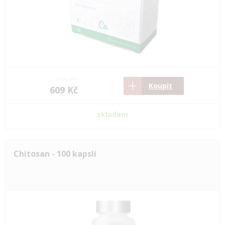
906 Kč
Koupit
609 Kč
skladem
Chitosan - 100 kapslí