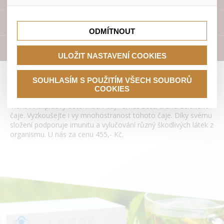
lepší nákupní zkušenosti. Díky nim můžeme nabídku přímo
přizpůsobit vašim preferencím, což vám pomůže vyhnout
Tyto cookies nám umožňují lépe cílit a vyhodnocovat
se nevhodným doporučením produktů či jiným
marketingové kampaně.
Přístroje
nedůležitým nabídkám.
ODMÍTNOUT
Literatura
ULOŽIT NASTAVENÍ COOKIES
Antilipidový detoxikační čaj Tianshi
SOUHLASÍM S POUŽITÍM VŠECH SOUBORŮ
COOKIES
Tiens Antilipidový detoxikační čaj - směs šesti druhů zeleného
čaje. Vyzkoušejte i vy mnohostranost tohoto čaje. Díky svému
složení podporuje imunitu a vylučování různý škodlivých látek z
organismu. U nás za cenu 455,- Kč.