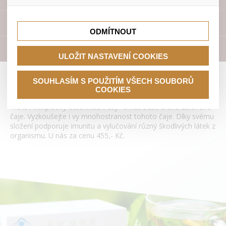
lepší nákupní zkušenosti. Díky nim můžeme nabídku přímo
přizpůsobit vašim preferencím, což vám pomůže vyhnout
Tyto cookies nám umožňují lépe cílit a vyhodnocovat
se nevhodným doporučením produktů či jiným
marketingové kampaně.
Přístroje
nedůležitým nabídkám.
ODMÍTNOUT
Literatura
ULOŽIT NASTAVENÍ COOKIES
Antilipidový detoxikační čaj Tianshi
SOUHLASÍM S POUŽITÍM VŠECH SOUBORŮ
COOKIES
Tiens Antilipidový detoxikační čaj - směs šesti druhů zeleného
čaje. Vyzkoušejte i vy mnohostranost tohoto čaje. Díky svému
složení podporuje imunitu a vylučování různý škodlivých látek z
organismu. U nás za cenu 455,- Kč.