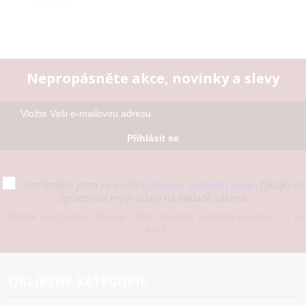
Nepropásněte akce, novinky a slevy
Přihlásit se
Seznámil(a) jsem se s vaší
Ochranou osobních údajů
, týkající se
zpracování mých údajů na základě zákona
Můžete se kdykoliv odhlásit. Odběr novinek zasíláme nanejvýš 1x za
14 dní.
OBLÍBENÉ KATEGORIE