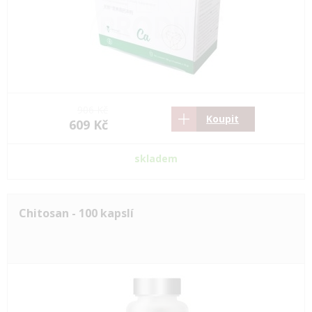
906 Kč
Koupit
609 Kč
skladem
Chitosan - 100 kapslí