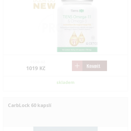
1558 Kč
Koupit
1019 Kč
skladem
CarbLock 60 kapslí