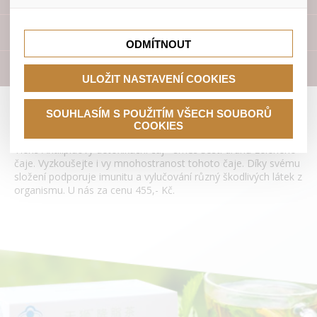
lepší nákupní zkušenosti. Díky nim můžeme nabídku přímo
přizpůsobit vašim preferencím, což vám pomůže vyhnout
Tyto cookies nám umožňují lépe cílit a vyhodnocovat
se nevhodným doporučením produktů či jiným
marketingové kampaně.
Přístroje
nedůležitým nabídkám.
ODMÍTNOUT
Literatura
ULOŽIT NASTAVENÍ COOKIES
Antilipidový detoxikační čaj Tianshi
SOUHLASÍM S POUŽITÍM VŠECH SOUBORŮ
COOKIES
Tiens Antilipidový detoxikační čaj - směs šesti druhů zeleného
čaje. Vyzkoušejte i vy mnohostranost tohoto čaje. Díky svému
složení podporuje imunitu a vylučování různý škodlivých látek z
organismu. U nás za cenu 455,- Kč.