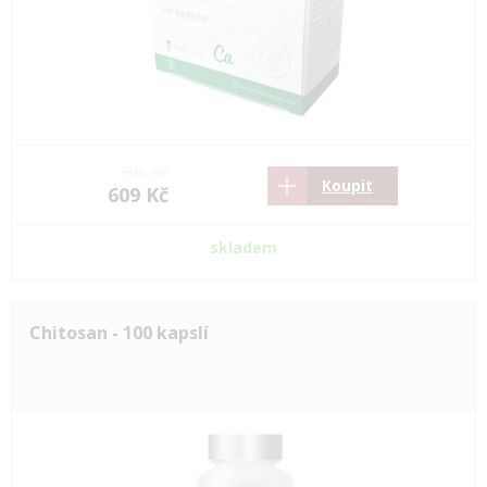
906 Kč
Koupit
609 Kč
skladem
Chitosan - 100 kapslí