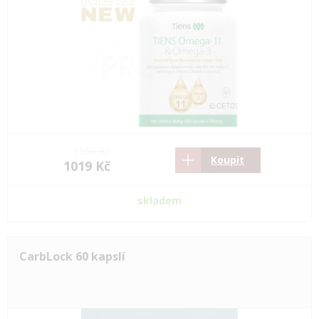
1558 Kč
Koupit
1019 Kč
skladem
CarbLock 60 kapslí