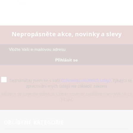
Nepropásněte akce, novinky a slevy
Přihlásit se
Seznámil(a) jsem se s vaší
Ochranou osobních údajů
, týkající se
zpracování mých údajů na základě zákona
Můžete se kdykoliv odhlásit. Odběr novinek zasíláme nanejvýš 1x za
14 dní.
OBLÍBENÉ KATEGORIE