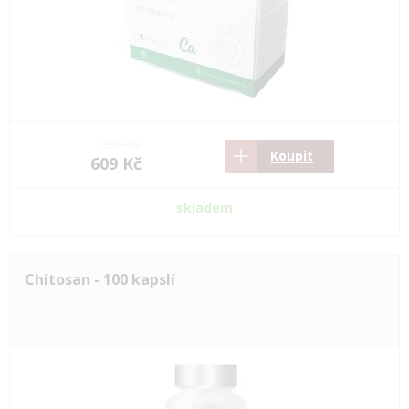
906 Kč
Koupit
609 Kč
skladem
Chitosan - 100 kapslí