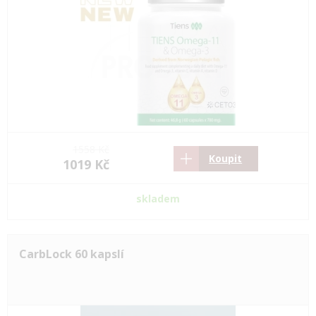
1558 Kč
Koupit
1019 Kč
skladem
CarbLock 60 kapslí