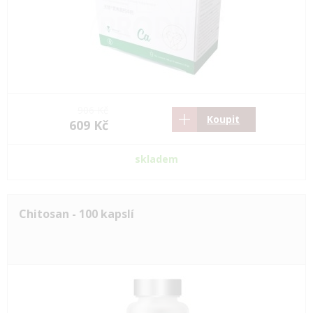
906 Kč
Koupit
609 Kč
skladem
Chitosan - 100 kapslí