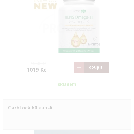
1558 Kč
Koupit
1019 Kč
skladem
CarbLock 60 kapslí