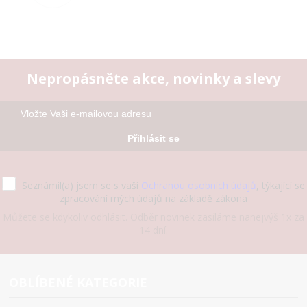
Nepropásněte akce, novinky a slevy
Přihlásit se
Seznámil(a) jsem se s vaší
Ochranou osobních údajů
, týkající se
zpracování mých údajů na základě zákona
Můžete se kdykoliv odhlásit. Odběr novinek zasíláme nanejvýš 1x za
14 dní.
OBLÍBENÉ KATEGORIE