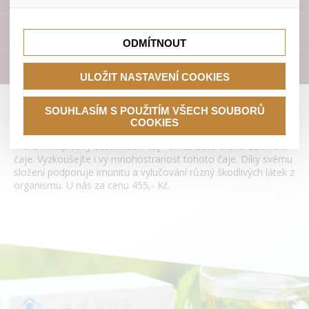
lepší nákupní zkušenosti. Díky nim můžeme nabídku přímo
přizpůsobit vašim preferencím, což vám pomůže vyhnout
Tyto cookies nám umožňují lépe cílit a vyhodnocovat
se nevhodným doporučením produktů či jiným
marketingové kampaně.
Přístroje
nedůležitým nabídkám.
ODMÍTNOUT
Literatura
ULOŽIT NASTAVENÍ COOKIES
Antilipidový detoxikační čaj Tianshi
SOUHLASÍM S POUŽITÍM VŠECH SOUBORŮ
COOKIES
Tiens Antilipidový detoxikační čaj - směs šesti druhů zeleného
čaje. Vyzkoušejte i vy mnohostranost tohoto čaje. Díky svému
složení podporuje imunitu a vylučování různý škodlivých látek z
organismu. U nás za cenu 455,- Kč.