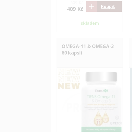
609 Kč
Koupit
409 Kč
skladem
OMEGA-11 & OMEGA-3
60 kapslí