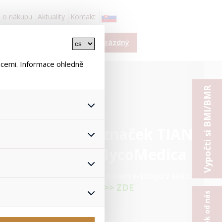
 o nákupu
Aktuality
Kontakt
í
Košík je prázdný
ace
ncemi. Informace ohledně
Vypočti si BMI/BMR
 všech jejich funkcí.
hlasu s uživáním cookies. Pro
onymizuje. Po anonymizaci se
Proto nedokážeme zjistit
ž zajišťuje lepší nákupní
yhnout se nevhodným