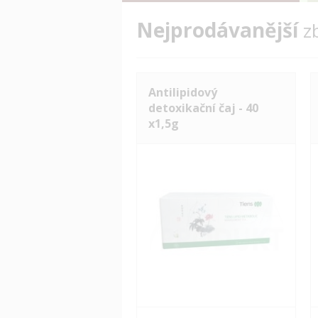
Nejprodávanější
z
Antilipidový
detoxikační čaj - 40
x1,5g