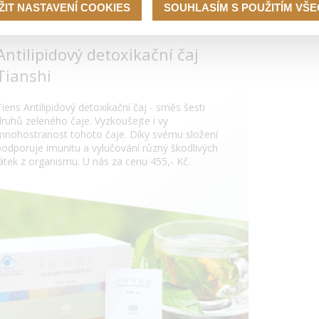
ŽIT NASTAVENÍ COOKIES
SOUHLASÍM S POUŽITÍM VŠ
Antilipidový detoxikační čaj
Tianshi
Tiens Antilipidový detoxikační čaj - směs šesti
druhů zeleného čaje. Vyzkoušejte i vy
mnohostranost tohoto čaje. Díky svému složení
podporuje imunitu a vylučování různý škodlivých
látek z organismu. U nás za cenu 455,- Kč.