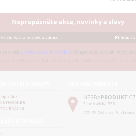
Nepropásněte akce, novinky a slevy
Přihlásit 
 se s vaší
Ochranou osobních údajů
, týkající se zpracování mých úd
žete se kdykoliv odhlásit. Odběr novinek zasíláme nanejvýš 1x za 14 d
ŠE DALŠÍ E-SHOPY
KDE NÁS NAJDETE
baprodukt
HERBA
PRODUKT
.CZ
ská receptura
Šilheřovická 558
rtovní výživa
725 29 Ostrava Petřkovice
LEŽITÉ ODKAZY
ás