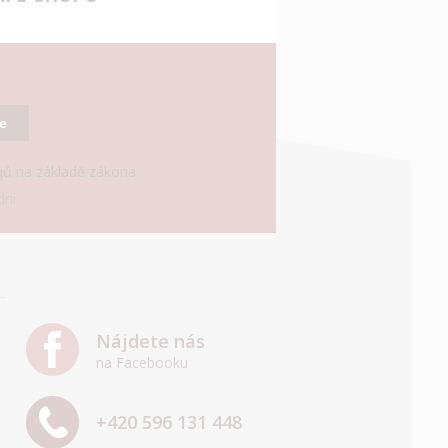
se
ajů na základě zákona
ní.
Nájdete nás
na Facebooku
+420 596 131 448