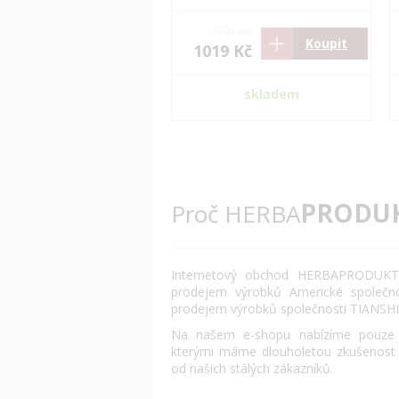
1558 Kč
Koupit
1019 Kč
skladem
PRODU
Proč HERBA
Internetový obchod HERBAPRODUKT.
prodejem výrobků Americké společn
prodejem výrobků společnosti TIANSHI
Na našem e-shopu nabízíme pouze o
kterými máme dlouholetou zkušenost
od našich stálých zákazníků.