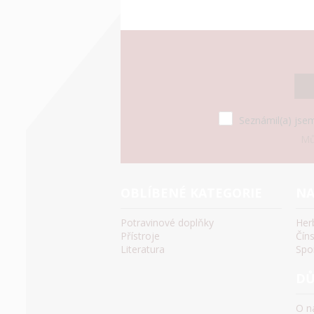
Seznámil(a) jsem
Mů
OBLÍBENÉ KATEGORIE
NA
Potravinové doplňky
Her
Přístroje
Čín
Literatura
Spo
DŮ
O n