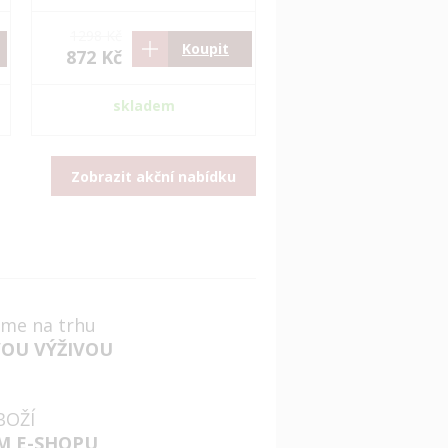
1298 Kč
Koupit
872 Kč
skladem
Zobrazit akční nabídku
jsme na trhu
VOU VÝŽIVOU
BOŽÍ
M E-SHOPU