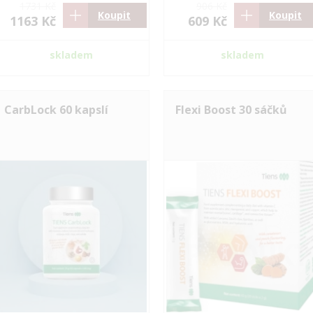
1731 Kč
906 Kč
Koupit
Koupit
1163 Kč
609 Kč
skladem
skladem
CarbLock 60 kapslí
Flexi Boost 30 sáčků