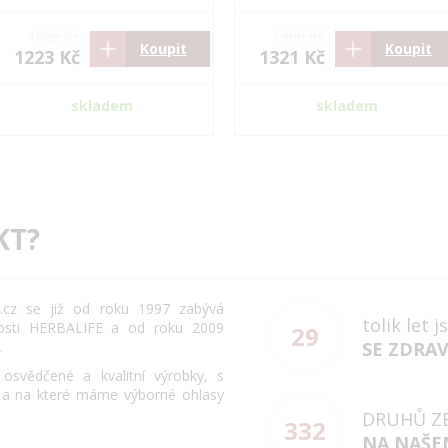
1820 Kč
1966 Kč
Koupit
Koupit
1223 Kč
1321 Kč
skladem
skladem
KT?
cz se již od roku 1997 zabývá
tolik let 
osti HERBALIFE a od roku 2009
29
.
SE ZDRA
svědčené a kvalitní výrobky, s
 a na které máme výborné ohlasy
DRUHŮ Z
332
NA NAŠE