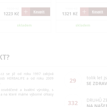
1820 Kč
1966 Kč
Koupit
Koupit
1223 Kč
1321 Kč
skladem
skladem
KT?
cz se již od roku 1997 zabývá
tolik let 
osti HERBALIFE a od roku 2009
29
.
SE ZDRA
svědčené a kvalitní výrobky, s
 a na které máme výborné ohlasy
DRUHŮ Z
332
NA NAŠE