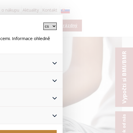
 o nákupu
Aktuality
Kontakt
í
Košík je prázdný
ace
ncemi. Informace ohledně
Vypočti si BMI/BMR
 všech jejich funkcí.
hlasu s uživáním cookies. Pro
onymizuje. Po anonymizaci se
Proto nedokážeme zjistit
ž zajišťuje lepší nákupní
yhnout se nevhodným