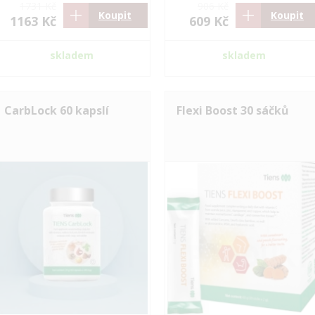
1731 Kč
906 Kč
Koupit
Koupit
1163 Kč
609 Kč
skladem
skladem
CarbLock 60 kapslí
Flexi Boost 30 sáčků