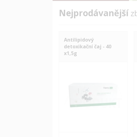
Nejprodávanější
z
Antilipidový
detoxikační čaj - 40
x1,5g