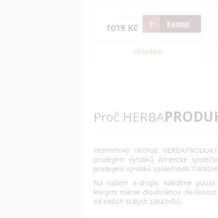
1558 Kč
Koupit
1019 Kč
skladem
PRODU
Proč HERBA
Internetový obchod HERBAPRODUKT.
prodejem výrobků Americké společn
prodejem výrobků společnosti TIANSHI
Na našem e-shopu nabízíme pouze o
kterými máme dlouholetou zkušenost
od našich stálých zákazníků.