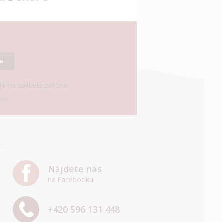
se
ajů na základě zákona
ní.
Nájdete nás
na Facebooku
+420 596 131 448