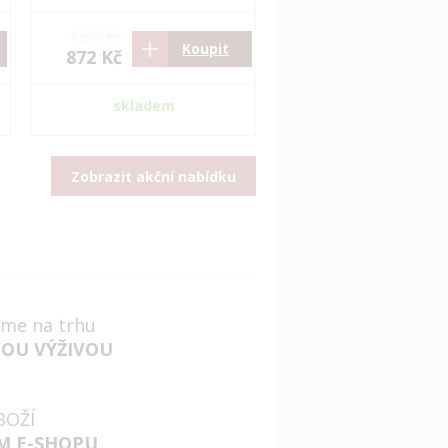
1298 Kč
Koupit
872 Kč
skladem
Zobrazit akční nabídku
jsme na trhu
VOU VÝŽIVOU
BOŽÍ
M E-SHOPU