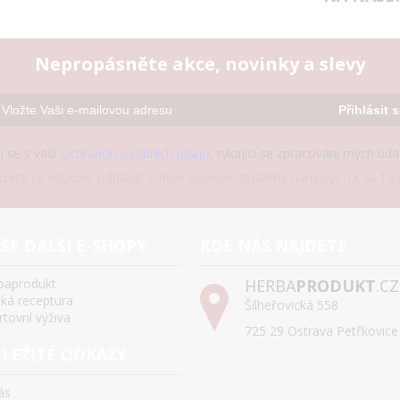
Nepropásněte akce, novinky a slevy
Přihlásit 
 se s vaší
Ochranou osobních údajů
, týkající se zpracování mých úd
žete se kdykoliv odhlásit. Odběr novinek zasíláme nanejvýš 1x za 14 d
ŠE DALŠÍ E-SHOPY
KDE NÁS NAJDETE
baprodukt
HERBA
PRODUKT
.CZ
ská receptura
Šilheřovická 558
rtovní výživa
725 29 Ostrava Petřkovice
LEŽITÉ ODKAZY
ás