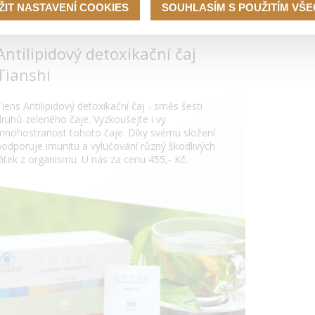
ŽIT NASTAVENÍ COOKIES
SOUHLASÍM S POUŽITÍM VŠ
Antilipidový detoxikační čaj
Tianshi
Tiens Antilipidový detoxikační čaj - směs šesti
druhů zeleného čaje. Vyzkoušejte i vy
mnohostranost tohoto čaje. Díky svému složení
podporuje imunitu a vylučování různý škodlivých
látek z organismu. U nás za cenu 455,- Kč.