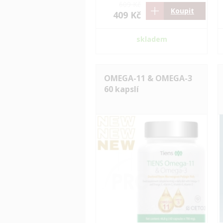
609 Kč
Koupit
409 Kč
skladem
OMEGA-11 & OMEGA-3
60 kapslí