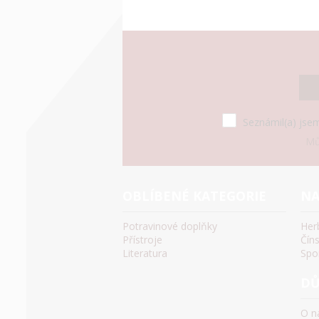
Seznámil(a) jsem
Mů
OBLÍBENÉ KATEGORIE
NA
Potravinové doplňky
Her
Přístroje
Čín
Literatura
Spo
DŮ
O n