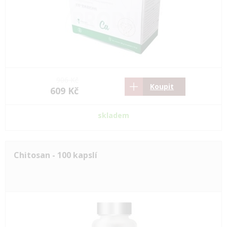
906 Kč
Koupit
609 Kč
skladem
Chitosan - 100 kapslí