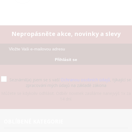
Nepropásněte akce, novinky a slevy
Přihlásit se
Seznámil(a) jsem se s vaší
Ochranou osobních údajů
, týkající se
zpracování mých údajů na základě zákona
Můžete se kdykoliv odhlásit. Odběr novinek zasíláme nanejvýš 1x za
14 dní.
OBLÍBENÉ KATEGORIE