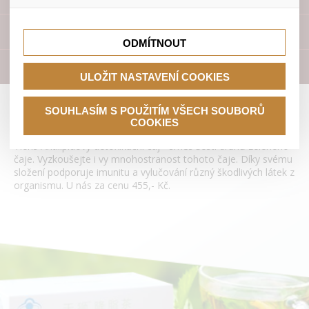
lepší nákupní zkušenosti. Díky nim můžeme nabídku přímo
přizpůsobit vašim preferencím, což vám pomůže vyhnout
Tyto cookies nám umožňují lépe cílit a vyhodnocovat
se nevhodným doporučením produktů či jiným
marketingové kampaně.
Přístroje
nedůležitým nabídkám.
ODMÍTNOUT
Literatura
ULOŽIT NASTAVENÍ COOKIES
Antilipidový detoxikační čaj Tianshi
SOUHLASÍM S POUŽITÍM VŠECH SOUBORŮ
COOKIES
Tiens Antilipidový detoxikační čaj - směs šesti druhů zeleného
čaje. Vyzkoušejte i vy mnohostranost tohoto čaje. Díky svému
složení podporuje imunitu a vylučování různý škodlivých látek z
organismu. U nás za cenu 455,- Kč.