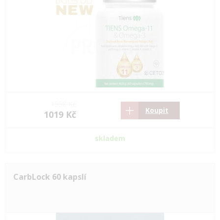
1558 Kč
Koupit
1019 Kč
skladem
CarbLock 60 kapslí