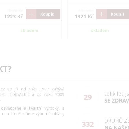
1820 Kč
1966 Kč
Koupit
Koupit
1223 Kč
1321 Kč
skladem
skladem
KT?
cz se již od roku 1997 zabývá
tolik let 
osti HERBALIFE a od roku 2009
29
.
SE ZDRA
svědčené a kvalitní výrobky, s
 a na které máme výborné ohlasy
DRUHŮ Z
332
NA NAŠE