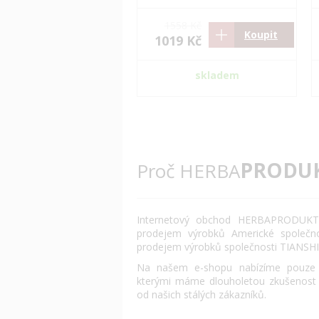
1558 Kč
Koupit
1019 Kč
skladem
PRODU
Proč HERBA
Internetový obchod HERBAPRODUKT.
prodejem výrobků Americké společn
prodejem výrobků společnosti TIANSHI
Na našem e-shopu nabízíme pouze o
kterými máme dlouholetou zkušenost
od našich stálých zákazníků.