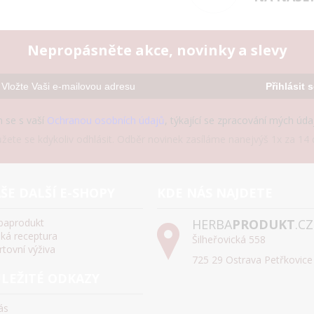
Nepropásněte akce, novinky a slevy
Přihlásit 
 se s vaší
Ochranou osobních údajů
, týkající se zpracování mých úd
žete se kdykoliv odhlásit. Odběr novinek zasíláme nanejvýš 1x za 14 d
ŠE DALŠÍ E-SHOPY
KDE NÁS NAJDETE
baprodukt
HERBA
PRODUKT
.CZ
ská receptura
Šilheřovická 558
rtovní výživa
725 29 Ostrava Petřkovice
LEŽITÉ ODKAZY
ás