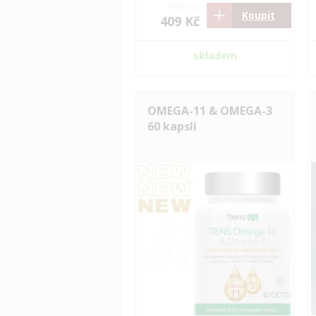
609 Kč
Koupit
409 Kč
skladem
OMEGA-11 & OMEGA-3
60 kapslí