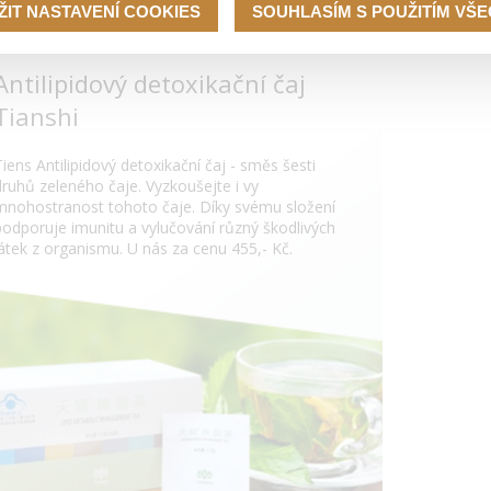
ŽIT NASTAVENÍ COOKIES
SOUHLASÍM S POUŽITÍM VŠ
Antilipidový detoxikační čaj
Tianshi
Tiens Antilipidový detoxikační čaj - směs šesti
druhů zeleného čaje. Vyzkoušejte i vy
mnohostranost tohoto čaje. Díky svému složení
podporuje imunitu a vylučování různý škodlivých
látek z organismu. U nás za cenu 455,- Kč.