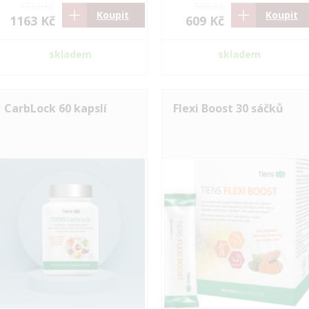
1731 Kč
906 Kč
Koupit
Koupit
1163 Kč
609 Kč
skladem
skladem
CarbLock 60 kapslí
Flexi Boost 30 sáčků