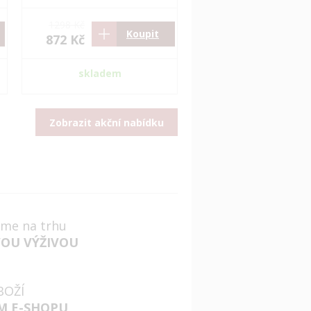
1298 Kč
Koupit
872 Kč
skladem
Zobrazit akční nabídku
jsme na trhu
VOU VÝŽIVOU
BOŽÍ
M E-SHOPU