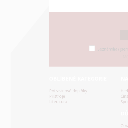
Seznámil(a) jsem
Mů
OBLÍBENÉ KATEGORIE
NA
Potravinové doplňky
Her
Přístroje
Čín
Literatura
Spo
DŮ
O n