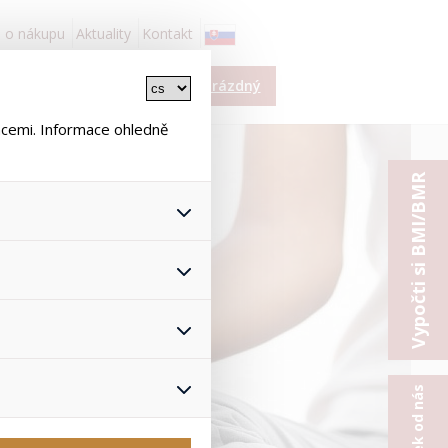
 o nákupu
Aktuality
Kontakt
í
Košík je prázdný
ace
ncemi. Informace ohledně
Vypočti si BMI/BMR
 všech jejich funkcí.
hlasu s uživáním cookies. Pro
onymizuje. Po anonymizaci se
Proto nedokážeme zjistit
ž zajišťuje lepší nákupní
yhnout se nevhodným