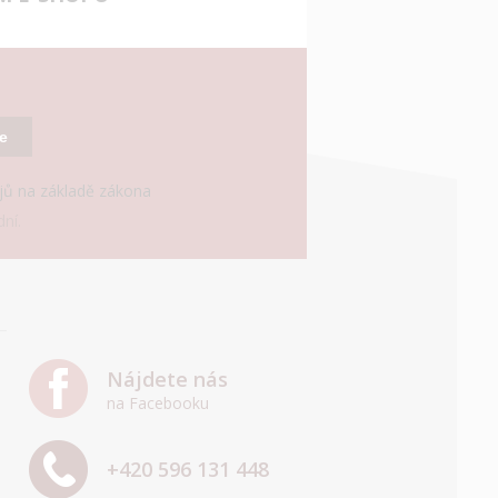
se
ajů na základě zákona
ní.
Nájdete nás
na Facebooku
+420 596 131 448