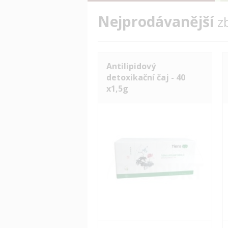
Nejprodávanější
z
Antilipidový
detoxikační čaj - 40
x1,5g