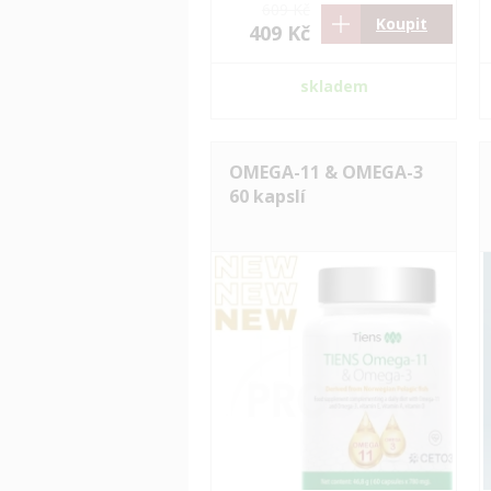
609 Kč
Koupit
409 Kč
skladem
OMEGA-11 & OMEGA-3
60 kapslí