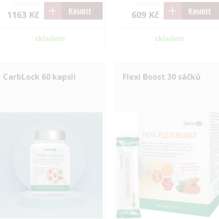
1731 Kč
906 Kč
Koupit
Koupit
1163 Kč
609 Kč
skladem
skladem
CarbLock 60 kapslí
Flexi Boost 30 sáčků