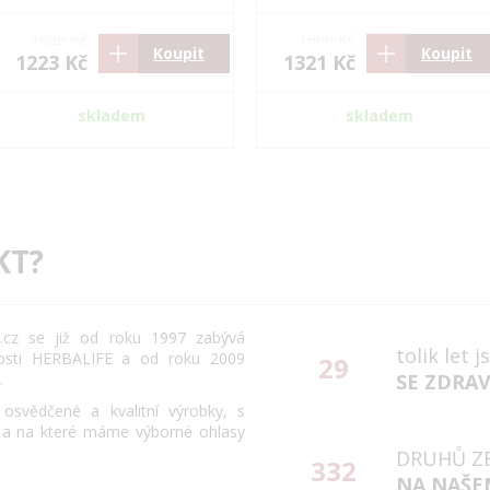
1820 Kč
1966 Kč
Koupit
Koupit
1223 Kč
1321 Kč
skladem
skladem
KT?
cz se již od roku 1997 zabývá
tolik let 
osti HERBALIFE a od roku 2009
29
.
SE ZDRA
svědčené a kvalitní výrobky, s
 a na které máme výborné ohlasy
DRUHŮ Z
332
NA NAŠE