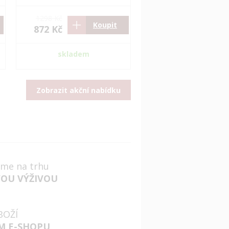
1298 Kč
Koupit
872 Kč
skladem
Zobrazit akční nabídku
jsme na trhu
VOU VÝŽIVOU
BOŽÍ
M E-SHOPU