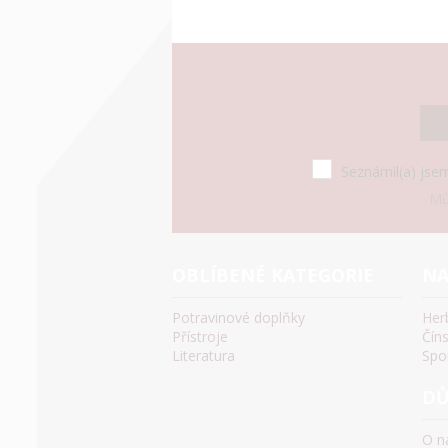
Seznámil(a) jsem
Mů
OBLÍBENÉ KATEGORIE
NA
Potravinové doplňky
Her
Přístroje
Čín
Literatura
Spo
DŮ
O n