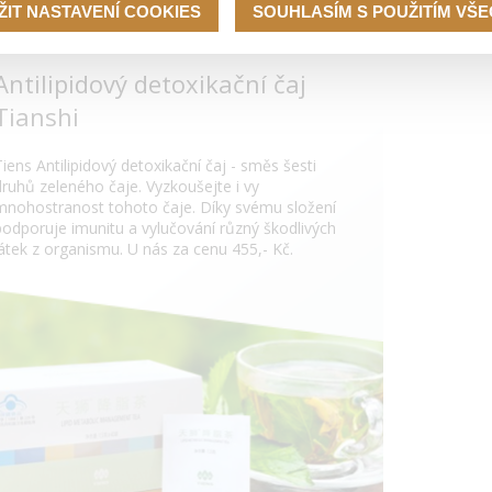
ŽIT NASTAVENÍ COOKIES
SOUHLASÍM S POUŽITÍM VŠ
Antilipidový detoxikační čaj
Tianshi
Tiens Antilipidový detoxikační čaj - směs šesti
druhů zeleného čaje. Vyzkoušejte i vy
mnohostranost tohoto čaje. Díky svému složení
podporuje imunitu a vylučování různý škodlivých
látek z organismu. U nás za cenu 455,- Kč.