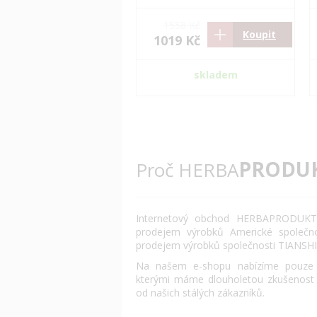
1558 Kč
Koupit
1019 Kč
skladem
PRODU
Proč HERBA
Internetový obchod HERBAPRODUKT.
prodejem výrobků Americké společn
prodejem výrobků společnosti TIANSHI
Na našem e-shopu nabízíme pouze o
kterými máme dlouholetou zkušenost
od našich stálých zákazníků.