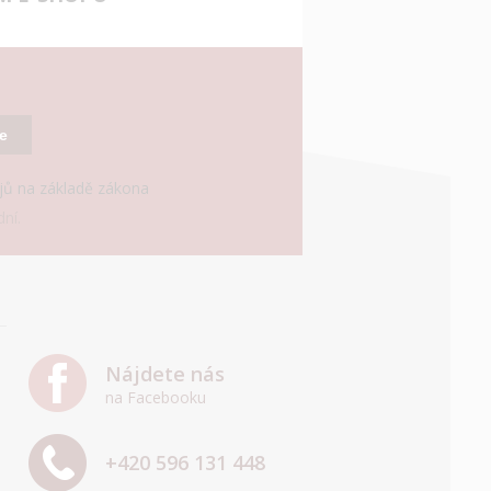
se
ajů na základě zákona
ní.
Nájdete nás
na Facebooku
+420 596 131 448