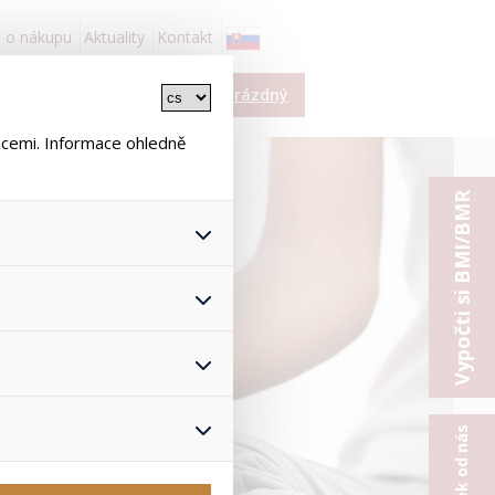
 o nákupu
Aktuality
Kontakt
í
Košík je prázdný
ace
ncemi. Informace ohledně
Vypočti si BMI/BMR
 všech jejich funkcí.
hlasu s uživáním cookies. Pro
onymizuje. Po anonymizaci se
Proto nedokážeme zjistit
ž zajišťuje lepší nákupní
yhnout se nevhodným