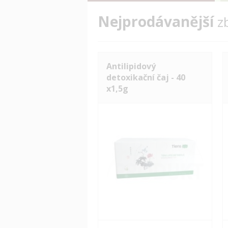
Nejprodávanější
z
Antilipidový
detoxikační čaj - 40
x1,5g