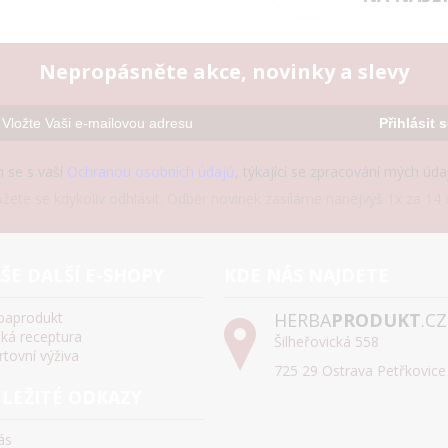
Nepropásněte akce, novinky a slevy
Přihlásit 
 se s vaší
Ochranou osobních údajů
, týkající se zpracování mých úd
žete se kdykoliv odhlásit. Odběr novinek zasíláme nanejvýš 1x za 14 d
ŠE DALŠÍ E-SHOPY
KDE NÁS NAJDETE
baprodukt
HERBA
PRODUKT
.CZ
ská receptura
Šilheřovická 558
rtovní výživa
725 29 Ostrava Petřkovice
LEŽITÉ ODKAZY
ás