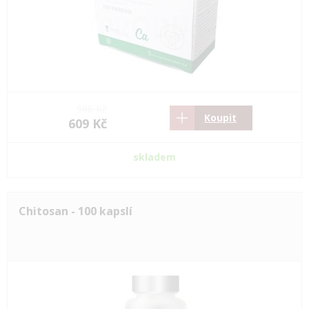
906 Kč
Koupit
609 Kč
skladem
Chitosan - 100 kapslí