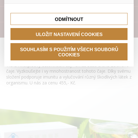
lepší nákupní zkušenosti. Díky nim můžeme nabídku přímo
přizpůsobit vašim preferencím, což vám pomůže vyhnout
Tyto cookies nám umožňují lépe cílit a vyhodnocovat
se nevhodným doporučením produktů či jiným
marketingové kampaně.
Přístroje
nedůležitým nabídkám.
ODMÍTNOUT
Literatura
ULOŽIT NASTAVENÍ COOKIES
Antilipidový detoxikační čaj Tianshi
SOUHLASÍM S POUŽITÍM VŠECH SOUBORŮ
COOKIES
Tiens Antilipidový detoxikační čaj - směs šesti druhů zeleného
čaje. Vyzkoušejte i vy mnohostranost tohoto čaje. Díky svému
složení podporuje imunitu a vylučování různý škodlivých látek z
organismu. U nás za cenu 455,- Kč.