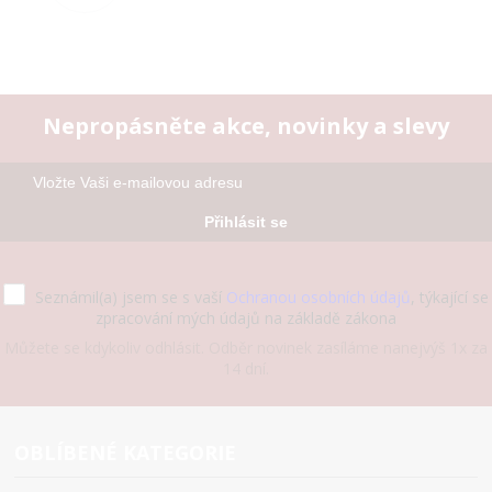
Nepropásněte akce, novinky a slevy
Přihlásit se
Seznámil(a) jsem se s vaší
Ochranou osobních údajů
, týkající se
zpracování mých údajů na základě zákona
Můžete se kdykoliv odhlásit. Odběr novinek zasíláme nanejvýš 1x za
14 dní.
OBLÍBENÉ KATEGORIE