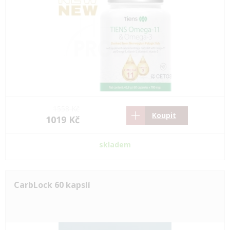
1558 Kč
Koupit
1019 Kč
skladem
CarbLock 60 kapslí