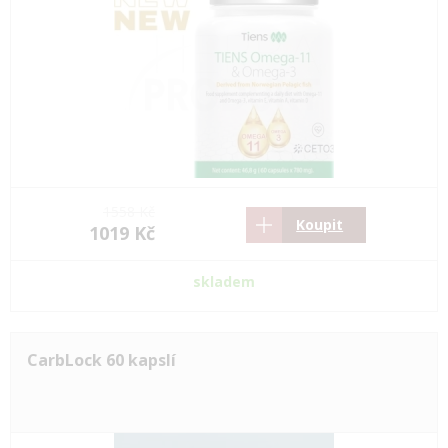
1558 Kč
Koupit
1019 Kč
skladem
CarbLock 60 kapslí