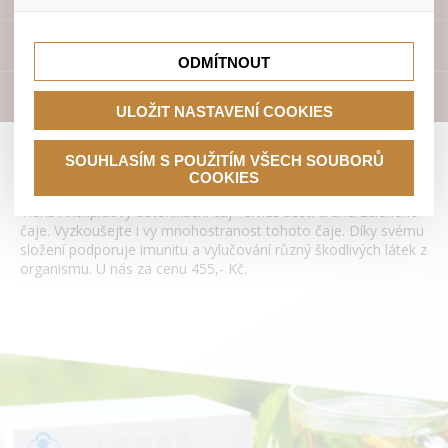
lepší nákupní zkušenosti. Díky nim můžeme nabídku přímo
přizpůsobit vašim preferencím, což vám pomůže vyhnout
Tyto cookies nám umožňují lépe cílit a vyhodnocovat
se nevhodným doporučením produktů či jiným
marketingové kampaně.
Přístroje
nedůležitým nabídkám.
ODMÍTNOUT
Literatura
ULOŽIT NASTAVENÍ COOKIES
Antilipidový detoxikační čaj Tianshi
SOUHLASÍM S POUŽITÍM VŠECH SOUBORŮ
COOKIES
Tiens Antilipidový detoxikační čaj - směs šesti druhů zeleného
čaje. Vyzkoušejte i vy mnohostranost tohoto čaje. Díky svému
složení podporuje imunitu a vylučování různý škodlivých látek z
organismu. U nás za cenu 455,- Kč.