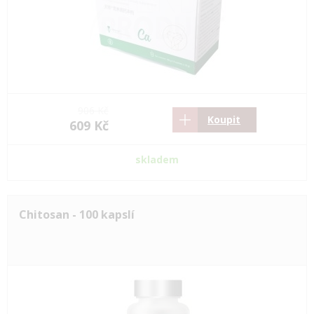
906 Kč
Koupit
609 Kč
skladem
Chitosan - 100 kapslí