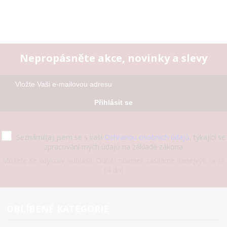
Nepropásněte akce, novinky a slevy
Přihlásit se
Seznámil(a) jsem se s vaší
Ochranou osobních údajů
, týkající se
zpracování mých údajů na základě zákona
Můžete se kdykoliv odhlásit. Odběr novinek zasíláme nanejvýš 1x za
14 dní.
OBLÍBENÉ KATEGORIE