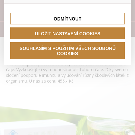
lepší nákupní zkušenosti. Díky nim můžeme nabídku přímo
přizpůsobit vašim preferencím, což vám pomůže vyhnout
Tyto cookies nám umožňují lépe cílit a vyhodnocovat
se nevhodným doporučením produktů či jiným
marketingové kampaně.
Přístroje
nedůležitým nabídkám.
ODMÍTNOUT
Literatura
ULOŽIT NASTAVENÍ COOKIES
Antilipidový detoxikační čaj Tianshi
SOUHLASÍM S POUŽITÍM VŠECH SOUBORŮ
COOKIES
Tiens Antilipidový detoxikační čaj - směs šesti druhů zeleného
čaje. Vyzkoušejte i vy mnohostranost tohoto čaje. Díky svému
složení podporuje imunitu a vylučování různý škodlivých látek z
organismu. U nás za cenu 455,- Kč.