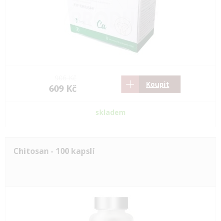
906 Kč
Koupit
609 Kč
skladem
Chitosan - 100 kapslí