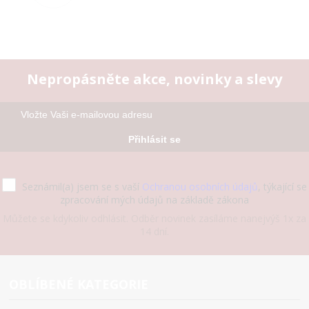
Nepropásněte akce, novinky a slevy
Přihlásit se
Seznámil(a) jsem se s vaší
Ochranou osobních údajů
, týkající se
zpracování mých údajů na základě zákona
Můžete se kdykoliv odhlásit. Odběr novinek zasíláme nanejvýš 1x za
14 dní.
OBLÍBENÉ KATEGORIE