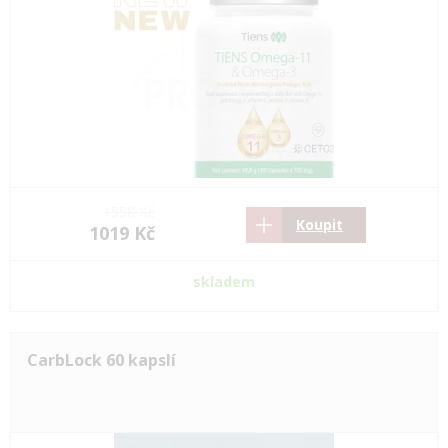
1558 Kč
Koupit
1019 Kč
skladem
CarbLock 60 kapslí