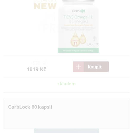
1558 Kč
Koupit
1019 Kč
skladem
CarbLock 60 kapslí