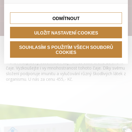
lepší nákupní zkušenosti. Díky nim můžeme nabídku přímo
přizpůsobit vašim preferencím, což vám pomůže vyhnout
Tyto cookies nám umožňují lépe cílit a vyhodnocovat
se nevhodným doporučením produktů či jiným
marketingové kampaně.
Přístroje
nedůležitým nabídkám.
ODMÍTNOUT
Literatura
ULOŽIT NASTAVENÍ COOKIES
Antilipidový detoxikační čaj Tianshi
SOUHLASÍM S POUŽITÍM VŠECH SOUBORŮ
COOKIES
Tiens Antilipidový detoxikační čaj - směs šesti druhů zeleného
čaje. Vyzkoušejte i vy mnohostranost tohoto čaje. Díky svému
složení podporuje imunitu a vylučování různý škodlivých látek z
organismu. U nás za cenu 455,- Kč.