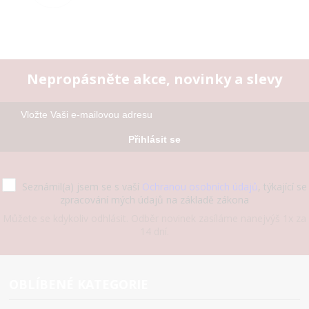
Nepropásněte akce, novinky a slevy
Přihlásit se
Seznámil(a) jsem se s vaší
Ochranou osobních údajů
, týkající se
zpracování mých údajů na základě zákona
Můžete se kdykoliv odhlásit. Odběr novinek zasíláme nanejvýš 1x za
14 dní.
OBLÍBENÉ KATEGORIE