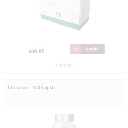
906 Kč
Koupit
609 Kč
skladem
Chitosan - 100 kapslí