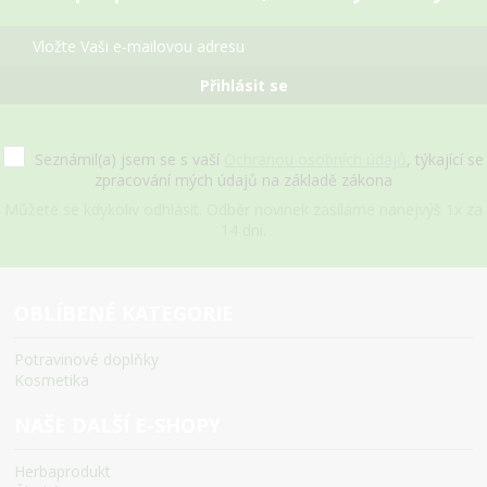
Přihlásit se
Seznámil(a) jsem se s vaší
Ochranou osobních údajů
, týkající se
zpracování mých údajů na základě zákona
Můžete se kdykoliv odhlásit. Odběr novinek zasíláme nanejvýš 1x za
14 dní.
OBLÍBENÉ KATEGORIE
Potravinové doplňky
Kosmetika
NAŠE DALŠÍ E-SHOPY
Herbaprodukt