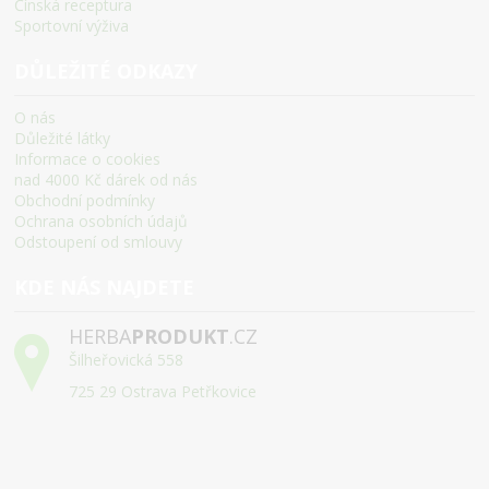
Čínská receptura
Sportovní výživa
DŮLEŽITÉ ODKAZY
O nás
Důležité látky
Informace o cookies
nad 4000 Kč dárek od nás
Obchodní podmínky
Ochrana osobních údajů
Odstoupení od smlouvy
KDE NÁS NAJDETE
HERBA
PRODUKT
.CZ
Šilheřovická 558
725 29 Ostrava Petřkovice