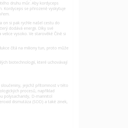
určitého druhu můr. Aby kordyceps
jím. Kordyceps se přirozeně vyskytuje
mořem.
 a on si pak rychle našel cestu do
který dodává energii. Díky své
velice vysoko. Ve starověké Číně si
dukce čítá na miliony tun, proto může
ých biotechnologií, které uchovávají
sloučeniny, jejichž přítomnost v této
iologických procesů, například
ou polysacharidy, D-mannitol
peroxid dismutáza (SOD) a také zinek,