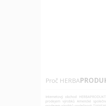
PRODU
Proč HERBA
Internetový obchod HERBAPRODUKT.
prodejem výrobků Americké společn
prodejem výrobků společnosti TIANSHI