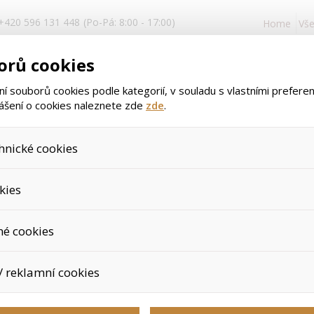
+420 596 131 448
(Po-Pá: 8:00 - 17:00)
Home
Vše
Přihlášen
orů cookies
a registr
 souborů cookies podle kategorií, v souladu s vlastními prefere
lášení o cookies naleznete zde
zde
.
hnické cookies
>
>
>
Kordyceps - 100
Úvod
Potravinové doplňky
Vitální houby
, které jsou nezbytné ke správnému chování našich webových stránek a
kies
dání produktů v nákupním košíku, ovládání filtrů a také nastavení sou
áš souhlas a není možné jej ani odebrat.
jeme skriptem společnosti Google Inc., která následně tato data an
Kordyceps - 
né cookies
protože anonymizované cookies nelze přiřadit konkrétnímu uživateli. 
é zboží apod.
u využívány k přizpůsobení našeho webu vašim potřebám a zájmům, co
Výrobce:
Tiens
/ reklamní cookies
e nabídku přímo přizpůsobit vašim preferencím, což vám pomůže v
ým nedůležitým nabídkám.
épe cílit a vyhodnocovat marketingové kampaně.
Čínská medicína zná vl