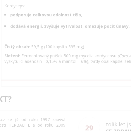
Kordyceps:
podporuje celkovou odolnost těla
,
dodává energii, zvyšuje vytrvalost, omezuje pocit únavy
,
Čistý obsah:
59,5 g (100 kapslí x 595 mg)
Složení:
Fermentovaný prášek 500 mg mycelia kordycepsu
(Cordy
vyskytující adenosin - 0,15% a manitol – 6%), tvrdý obal kapsle: žel
KT?
cz se již od roku 1997 zabývá
tolik let 
osti HERBALIFE a od roku 2009
29
.