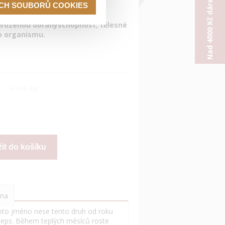
Nad 4000 Kč dárek od nás
ECH SOUBORŮ COOKIES
od starověku. Nejmodernější
zuje, že
Cordyceps sinensis
irozenou obranyschopnost, tělesné
o organismu.
m
1731 Kč
na
oto jméno nese tento druh od roku
ceps. Během teplých měsíců roste