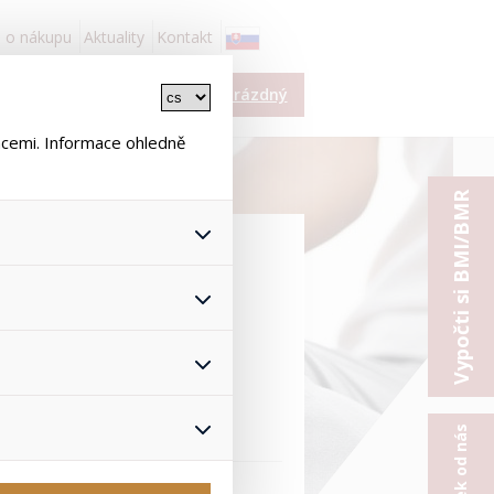
 o nákupu
Aktuality
Kontakt
í
Košík je prázdný
ace
ncemi. Informace ohledně
Vypočti si BMI/BMR
 kapslí
 všech jejich funkcí.
hlasu s uživáním cookies. Pro
onymizuje. Po anonymizaci se
100 kapslí
Proto nedokážeme zjistit
ž zajišťuje lepší nákupní
yhnout se nevhodným
astnosti kordycepsu, tzv.