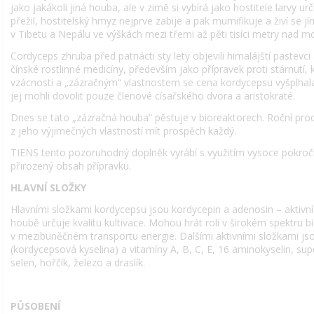
jako jakákoli jiná houba, ale v zimě si vybírá jako hostitele larvy 
přežil, hostitelský hmyz nejprve zabije a pak mumifikuje a živí se 
v Tibetu a Nepálu ve výškách mezi třemi až pěti tisíci metry nad 
Cordyceps zhruba před patnácti sty lety objevili himalájští pastevci
čínské rostlinné medicíny, především jako přípravek proti stárnutí, 
vzácnosti a „zázračným“ vlastnostem se cena kordycepsu vyšplhala 
jej mohli dovolit pouze členové císařského dvora a aristokraté.
Dnes se tato „zázračná houba“ pěstuje v bioreaktorech. Roční pro
z jeho výjimečných vlastností mít prospěch každý.
TIENS tento pozoruhodný doplněk vyrábí s využitím vysoce pokročil
přirozený obsah přípravku.
HLAVNÍ SLOŽKY
Hlavními složkami kordycepsu jsou kordycepin a adenosin – aktivní 
houbě určuje kvalitu kultivace. Mohou hrát roli v širokém spektru b
v mezibuněčném transportu energie. Dalšími aktivními složkami js
(kordycepsová kyselina) a vitamíny A, B, C, E, 16 aminokyselin, su
selen, hořčík, železo a draslík.
PŮSOBENÍ