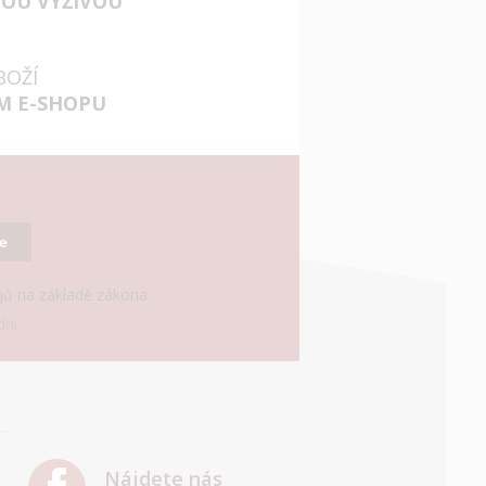
VOU VÝŽIVOU
BOŽÍ
M E-SHOPU
se
ajů na základě zákona
ní.
Nájdete nás