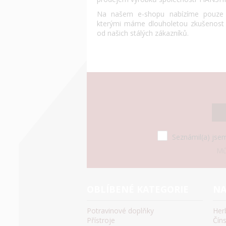
Na našem e-shopu nabízíme pouze o
kterými máme dlouholetou zkušenost
od našich stálých zákazníků.
Seznámil(a) jsem
Mů
OBLÍBENÉ KATEGORIE
NA
Potravinové doplňky
Her
Přístroje
Čín