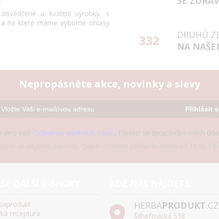
SE ZDRA
svědčené a kvalitní výrobky, s
 a na které máme výborné ohlasy
DRUHŮ Z
332
NA NAŠE
Nepropásněte akce, novinky a slevy
Přihlásit 
 se s vaší
Ochranou osobních údajů
, týkající se zpracování mých úd
žete se kdykoliv odhlásit. Odběr novinek zasíláme nanejvýš 1x za 14 d
ŠE DALŠÍ E-SHOPY
KDE NÁS NAJDETE
baprodukt
HERBA
PRODUKT
.CZ
ská receptura
Šilheřovická 558