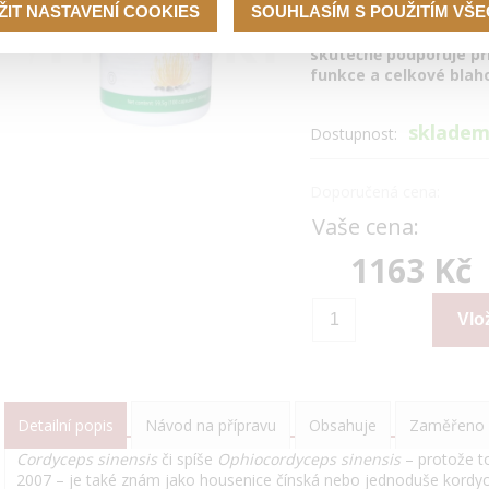
ŽIT NASTAVENÍ COOKIES
SOUHLASÍM S POUŽITÍM VŠ
„zázračné houby“, již 
vědecký výzkum potvr
skutečně podporuje př
funkce a celkové blah
sklade
Dostupnost:
Doporučená cena:
Vaše cena:
1163 Kč
Detailní popis
Návod na přípravu
Obsahuje
Zaměřeno 
Cordyceps sinensis
či spíše
Ophiocordyceps sinensis
– protože t
2007 – je také znám jako housenice čínská nebo jednoduše kordy