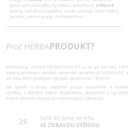
guma (zahušťovadlo), kyselina L-askorbová,
oříškové
aroma, sukralóza (sladidlo), vanilín (aroma), ethyl maltol
(aroma), retinol acetát, cholekalciferol
PRODUKT?
Proč HERBA
Internetový obchod HERBAPRODUKT.cz se již od roku 1997
zabývá prodejem výrobků Americké společnosti HERBALIFE a
od roku 2009 prodejem výrobků společnosti TIANSHI.
Na našem e-shopu nabízíme pouze osvědčené a kvalitní
výrobky, s kterými máme dlouholetou zkušenost a na které
máme výborné ohlasy od našich stálých zákazníků.
tolik let jsme na trhu
29
SE ZDRAVOU VÝŽIVOU