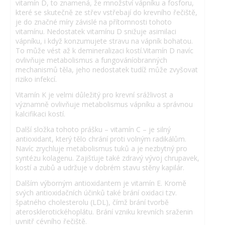
vitamín D, to znamená, že množství vápníku a fosforu,
které se skutečně ze střev vstřebají do krevního řečiště,
je do značné míry závislé na přítomnosti tohoto
vitamínu. Nedostatek vitamínu D snižuje asimilaci
vápníku, i když konzumujete stravu na vápník bohatou.
To může vést až k demineralizaci kostí.Vitamín D navíc
ovlivňuje metabolismus a fungováníobranných
mechanismů těla, jeho nedostatek tudíž může zvyšovat
riziko infekcí.
Vitamín K je velmi důležitý pro krevní srážlivost a
významně ovlivňuje metabolismus vápníku a správnou
kalcifikaci kostí.
Další složka tohoto prášku – vitamín C – je silný
antioxidant, který tělo chrání proti volným radikálům.
Navíc zrychluje metabolismus tuků a je nezbytný pro
syntézu kolagenu. Zajišťuje také zdravý vývoj chrupavek,
kostí a zubů a udržuje v dobrém stavu stěny kapilár.
Dalším výborným antioxidantem je vitamín E. Kromě
svých antioxidačních účinků také brání oxidaci tzv.
špatného cholesterolu (LDL), čímž brání tvorbě
aterosklerotickéhoplátu. Brání vzniku krevních sraženin
uvnitř cévního řečiště.