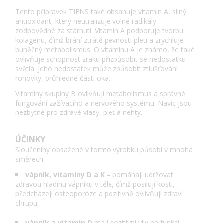
Tento přípravek TIENS také obsahuje vitamín A, silný
antioxidant, který neutralizuje volné radikály
zodpovědné za stárnutí. Vitamín A podporuje tvorbu
kolagenu, čímž brání ztrátě pevnosti pleti a zrychluje
buněčný metabolismus. O vitamínu A je známo, že také
ovlivňuje schopnost zraku přizpůsobit se nedostatku
světla. Jeho nedostatek může způsobit ztlušťování
rohovky, průhledné části oka.
Vitamíny skupiny B ovlivňují metabolismus a správné
fungování zažívacího a nervového systému. Navíc jsou
nezbytné pro zdravé vlasy, pleť a nehty.
ÚČINKY
Sloučeniny obsažené v tomto výrobku působí v mnoha
směrech:
vápník, vitamíny D a K
– pomáhají udržovat
zdravou hladinu vápníku v těle, čímž posilují kosti,
předcházejí osteoporóze a pozitivně ovlivňují zdraví
chrupu,
vápník a vitamín D
mají pozitivní vliv na funkci