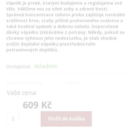
Vápník je prvek, kterým budujeme a regulujeme své
tělo. Vděčíme mu za silné zuby a zdravé kosti.
Správná koncentrace tohoto prvku zajišťuje normální
srážlivost krve, stahy příčně pruhovaného svalstva a
také kvalitní spánek a dobrou náladu. Doporučené
dávky vápníku získáváme z potravy. Někdy, pokud se
chceme vyhnout jeho nedostatku, je však vhodné
zvážit doplnění vápníku prostřednictvím
potravinových doplňků.
skladem
Dostupnost:
Doporučená cena:
906 Kč
Vaše cena:
609 Kč