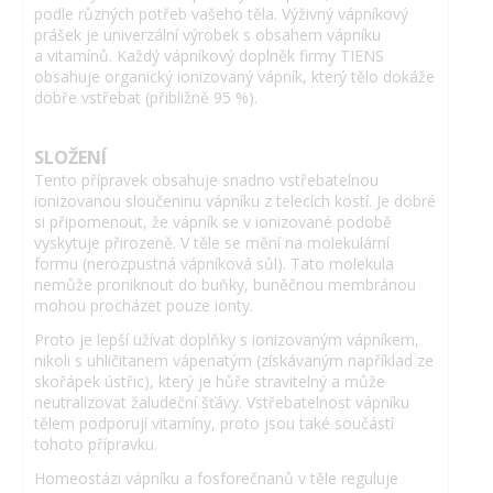
podle různých potřeb vašeho těla. Výživný vápníkový
prášek je univerzální výrobek s obsahem vápníku
a vitamínů. Každý vápníkový doplněk firmy TIENS
obsahuje organický ionizovaný vápník, který tělo dokáže
dobře vstřebat (přibližně 95 %).
SLOŽENÍ
Tento přípravek obsahuje snadno vstřebatelnou
ionizovanou sloučeninu vápníku z telecích kostí. Je dobré
si připomenout, že vápník se v ionizované podobě
vyskytuje přirozeně. V těle se mění na molekulární
formu (nerozpustná vápníková sůl). Tato molekula
nemůže proniknout do buňky, buněčnou membránou
mohou procházet pouze ionty.
Proto je lepší užívat doplňky s ionizovaným vápníkem,
nikoli s uhličitanem vápenatým (získávaným například ze
skořápek ústřic), který je hůře stravitelný a může
neutralizovat žaludeční šťávy. Vstřebatelnost vápníku
tělem podporují vitamíny, proto jsou také součástí
tohoto přípravku.
Homeostázi vápníku a fosforečnanů v těle reguluje