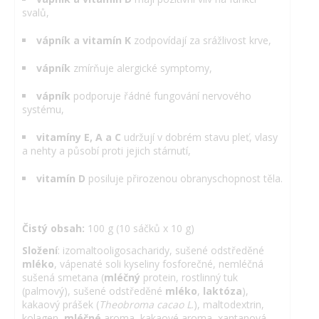
svalů,
vápník a vitamín K
zodpovídají za srážlivost krve,
vápník
zmírňuje alergické symptomy,
vápník
podporuje řádné fungování nervového
systému,
vitamíny E, A a C
udržují v dobrém stavu pleť, vlasy
a nehty a působí proti jejich stárnutí,
vitamín D
posiluje přirozenou obranyschopnost těla.
Čistý obsah:
100 g (10 sáčků x 10 g)
Složení
: izomaltooligosacharidy, sušené odstředěné
mléko
, vápenaté soli kyseliny fosforečné, nemléčná
sušená smetana (
mléčný
protein, rostlinný tuk
(palmový), sušené odstředěné
mléko
,
laktóza
),
kakaový prášek (
Theobroma cacao L
.), maltodextrin,
kolagen,
mléčné
aroma, kakaové aroma, xantanová