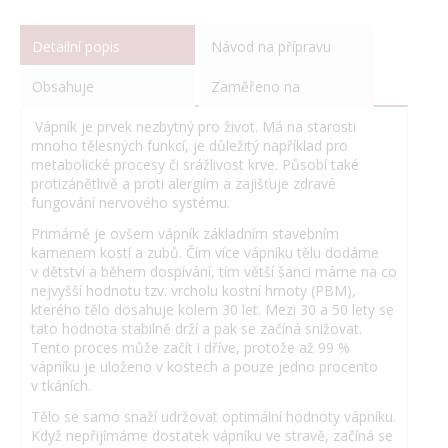
Detailní popis
Návod na přípravu
Obsahuje
Zaměřeno na
Vápník je prvek nezbytný pro život. Má na starosti
mnoho tělesných funkcí, je důležitý například pro
metabolické procesy či srážlivost krve. Působí také
protizánětlivě a proti alergiím a zajišťuje zdravé
fungování nervového systému.
Primárně je ovšem vápník základním stavebním
kamenem kostí a zubů. Čím více vápníku tělu dodáme
v dětství a během dospívání, tím větší šanci máme na co
nejvyšší hodnotu tzv. vrcholu kostní hmoty (PBM),
kterého tělo dosahuje kolem 30 let. Mezi 30 a 50 lety se
tato hodnota stabilně drží a pak se začíná snižovat.
Tento proces může začít i dříve, protože až 99 %
vápníku je uloženo v kostech a pouze jedno procento
v tkáních.
Tělo se samo snaží udržovat optimální hodnoty vápníku.
Když nepřijímáme dostatek vápníku ve stravě, začíná se