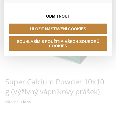
lepší nákupní zkušenosti. Díky nim můžeme nabídku přímo
přizpůsobit vašim preferencím, což vám pomůže vyhnout
Tyto cookies nám umožňují lépe cílit a vyhodnocovat
se nevhodným doporučením produktů či jiným
marketingové kampaně.
nedůležitým nabídkám.
ODMÍTNOUT
ULOŽIT NASTAVENÍ COOKIES
SOUHLASÍM S POUŽITÍM VŠECH SOUBORŮ
COOKIES
Super Calcium Powder 10x10
g (Výživný vápníkový prášek)
Výrobce:
Tiens