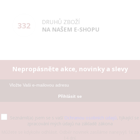
DRUHŮ ZBOŽÍ
332
NA NAŠEM E-SHOPU
Nepropásněte akce, novinky a slevy
Přihlásit se
Seznámil(a) jsem se s vaší
Ochranou osobních údajů
, týkající se
zpracování mých údajů na základě zákona
Můžete se kdykoliv odhlásit. Odběr novinek zasíláme nanejvýš 1x za
14 dní.