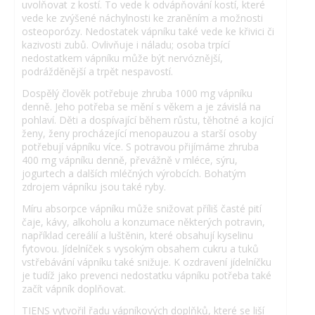
uvolňovat z kostí. To vede k odvápňování kostí, které
vede ke zvýšené náchylnosti ke zraněním a možnosti
osteoporózy. Nedostatek vápníku také vede ke křivici či
kazivosti zubů. Ovlivňuje i náladu; osoba trpící
nedostatkem vápníku může být nervóznější,
podrážděnější a trpět nespavostí.
Dospělý člověk potřebuje zhruba 1000 mg vápníku
denně. Jeho potřeba se mění s věkem a je závislá na
pohlaví. Děti a dospívající během růstu, těhotné a kojící
ženy, ženy procházející menopauzou a starší osoby
potřebují vápníku více. S potravou přijímáme zhruba
400 mg vápníku denně, převážně v mléce, sýru,
jogurtech a dalších mléčných výrobcích. Bohatým
zdrojem vápníku jsou také ryby.
Míru absorpce vápníku může snižovat příliš časté pití
čaje, kávy, alkoholu a konzumace některých potravin,
například cereálií a luštěnin, které obsahují kyselinu
fytovou. Jídelníček s vysokým obsahem cukru a tuků
vstřebávání vápníku také snižuje. K ozdravení jídelníčku
je tudíž jako prevenci nedostatku vápníku potřeba také
začít vápník doplňovat.
TIENS vytvořil řadu vápníkových doplňků, které se liší