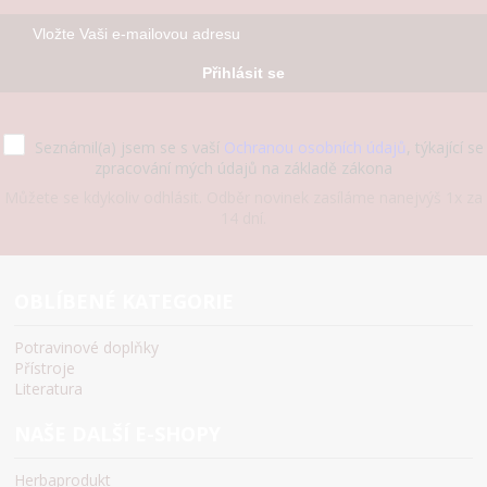
Přihlásit se
Seznámil(a) jsem se s vaší
Ochranou osobních údajů
, týkající se
zpracování mých údajů na základě zákona
Můžete se kdykoliv odhlásit. Odběr novinek zasíláme nanejvýš 1x za
14 dní.
OBLÍBENÉ KATEGORIE
Potravinové doplňky
Přístroje
Literatura
NAŠE DALŠÍ E-SHOPY
Herbaprodukt