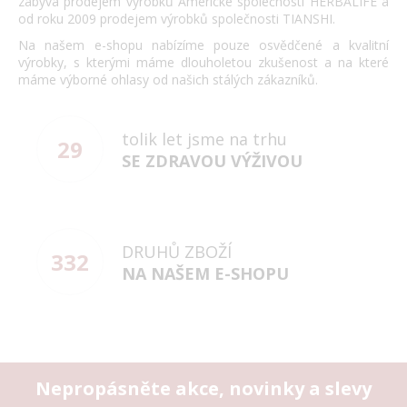
zabývá prodejem výrobků Americké společnosti HERBALIFE a
od roku 2009 prodejem výrobků společnosti TIANSHI.
Na našem e-shopu nabízíme pouze osvědčené a kvalitní
výrobky, s kterými máme dlouholetou zkušenost a na které
máme výborné ohlasy od našich stálých zákazníků.
tolik let jsme na trhu
29
SE ZDRAVOU VÝŽIVOU
DRUHŮ ZBOŽÍ
332
NA NAŠEM E-SHOPU
Nepropásněte akce, novinky a slevy