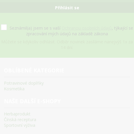
Přihlásit se
Seznámil(a) jsem se s vaší
Ochranou osobních údajů
, týkající se
zpracování mých údajů na základě zákona
Můžete se kdykoliv odhlásit. Odběr novinek zasíláme nanejvýš 1x za
14 dní.
OBLÍBENÉ KATEGORIE
Potravinové doplňky
Kosmetika
NAŠE DALŠÍ E-SHOPY
Herbaprodukt
Čínská receptura
Sportovní výživa