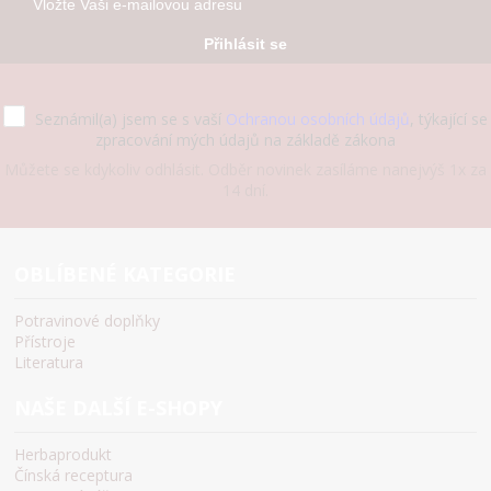
Přihlásit se
Seznámil(a) jsem se s vaší
Ochranou osobních údajů
, týkající se
zpracování mých údajů na základě zákona
Můžete se kdykoliv odhlásit. Odběr novinek zasíláme nanejvýš 1x za
14 dní.
OBLÍBENÉ KATEGORIE
Potravinové doplňky
Přístroje
Literatura
NAŠE DALŠÍ E-SHOPY
Herbaprodukt
Čínská receptura