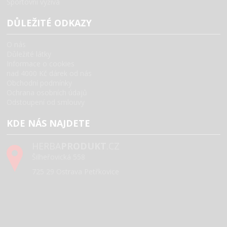
Sportovní výživa
DŮLEŽITÉ ODKAZY
O nás
Důležité látky
Informace o cookies
nad 4000 Kč dárek od nás
Obchodní podmínky
Ochrana osobních údajů
Odstoupení od smlouvy
KDE NÁS NAJDETE
HERBA
PRODUKT
.CZ
Šilheřovická 558
725 29 Ostrava Petřkovice