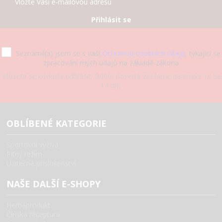
Přihlásit se
Seznámil(a) jsem se s vaší
Ochranou osobních údajů
, týkající se
zpracování mých údajů na základě zákona
Můžete se kdykoliv odhlásit. Odběr novinek zasíláme nanejvýš 1x za
14 dní.
OBLÍBENÉ KATEGORIE
Sportovní výživa
Pitný režim
Užitečné příslušenství
NAŠE DALŠÍ E-SHOPY
Herbaprodukt
Čínská receptura