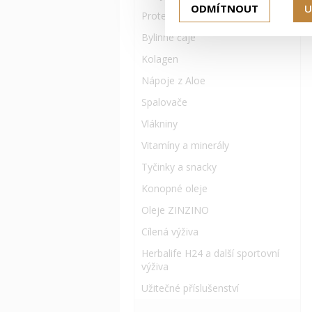
ODMÍTNOUT
U
Proteinové doplňky
Bylinné čaje
Kolagen
Nápoje z Aloe
Spalovače
Vlákniny
Vitamíny a minerály
Tyčinky a snacky
Konopné oleje
Oleje ZINZINO
Cílená výživa
Herbalife H24 a další sportovní
výživa
Užitečné příslušenství