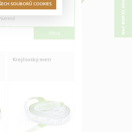
Nad 4000 Kč dárek od nás
Herbalife
VŠECH SOUBORŮ COOKIES
It Works!
Nutrend
Valentus
Filtruj
Zinzino
Krejčovský metr