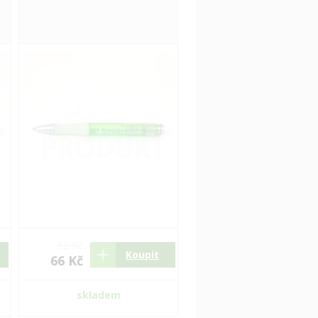
62 Kč
Koupit
66 Kč
skladem