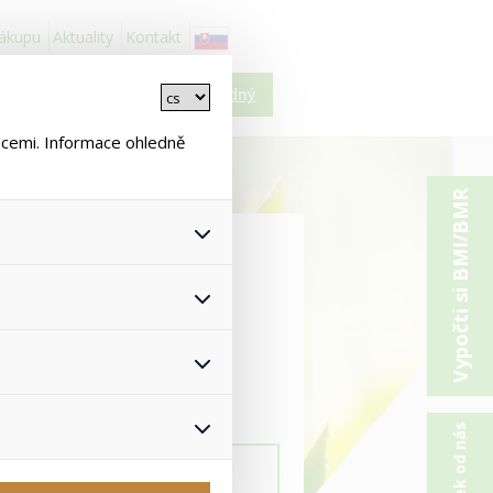
nákupu
Aktuality
Kontakt
Košík je prázdný
ncemi. Informace ohledně
Vypočti si BMI/BMR
 všech jejich funkcí.
hlasu s uživáním cookies. Pro
onymizuje. Po anonymizaci se
Proto nedokážeme zjistit
ž zajišťuje lepší nákupní
yhnout se nevhodným
Colway International