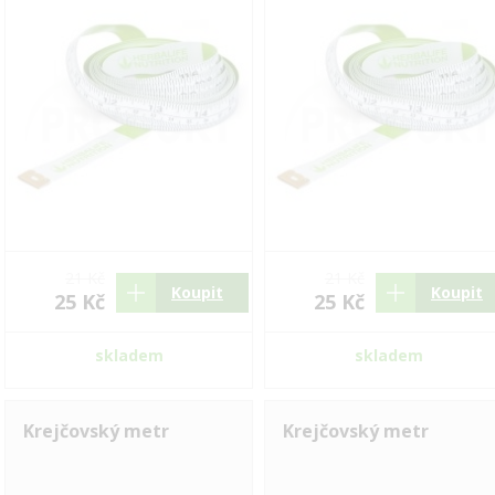
21 Kč
21 Kč
Koupit
Koupit
25 Kč
25 Kč
skladem
skladem
Krejčovský metr
Krejčovský metr