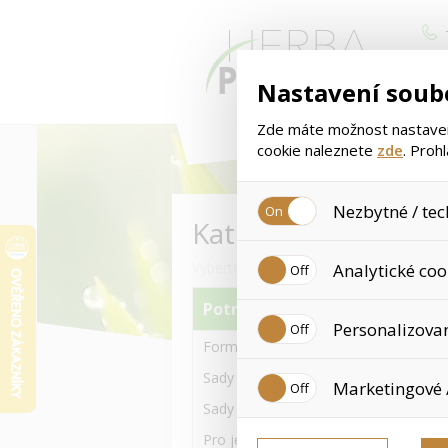
Nastavení soub
Zde máte možnost nastavení
cookie naleznete
zde
. Proh
Nezbytné / tec
Kategorie
< 
Jedná se o technické soubory
Vyberte si kategorii zboží
Analytické coo
Používají se mimo jiné k uklá
tyto cookies není zapotřebí V
Potravinové doplňky
Analytické cookies shromažďu
Personalizova
již nejedná o osobní údaje, 
Formula 1 a jiné Výživné koktejly
navštívené odkazy, prohlížen
Personalizované cookies jso
Sady s Formula 1 koktejly 550g
Marketingové 
zkušenosti. Díky nim můžem
doporučením produktů či jin
Sady s Formula 1 koktejly 780g
Tyto cookies nám umožňují l
Pro ještě více Proteinu-Bílkovin