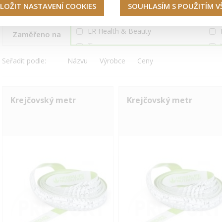
Duolife
LOŽIT NASTAVENÍ COOKIES
SOUHLASÍM S POUŽITÍM 
Obsahuje
HERBAPRODUKT
LR Health & Beauty
Zaměřeno na
Tiens
Seřadit podle:
Názvu
Vidafy
Výrobce
Ceny
Krejčovský metr
Krejčovský metr