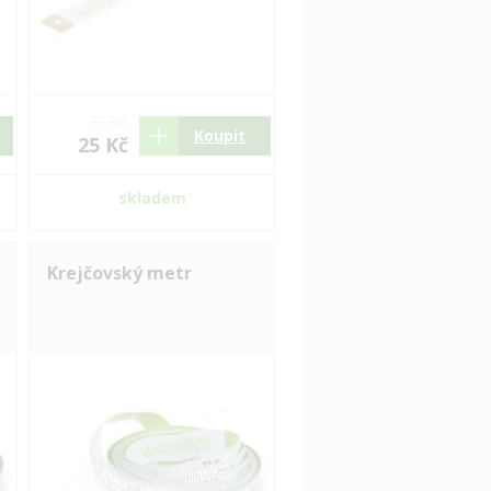
21 Kč
Koupit
25 Kč
skladem
Krejčovský metr