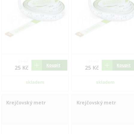
21 Kč
21 Kč
Koupit
Koupit
25 Kč
25 Kč
skladem
skladem
Krejčovský metr
Krejčovský metr