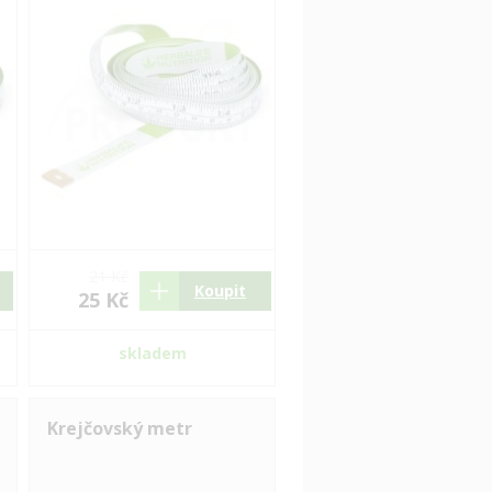
21 Kč
Koupit
25 Kč
skladem
Krejčovský metr