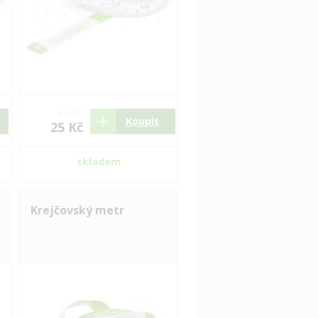
21 Kč
Koupit
25 Kč
skladem
Krejčovský metr