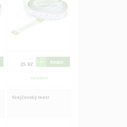
21 Kč
Koupit
25 Kč
skladem
Krejčovský metr