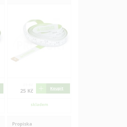
21 Kč
Koupit
25 Kč
skladem
Propiska