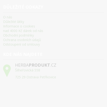
DŮLEŽITÉ ODKAZY
O nás
Důležité látky
Informace o cookies
nad 4000 Kč dárek od nás
Obchodní podmínky
Ochrana osobních údajů
Odstoupení od smlouvy
KDE NÁS NAJDETE
HERBA
PRODUKT
.CZ
Šilheřovická 558
725 29 Ostrava Petřkovice