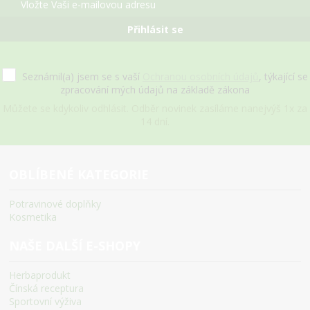
Přihlásit se
Seznámil(a) jsem se s vaší
Ochranou osobních údajů
, týkající se
zpracování mých údajů na základě zákona
Můžete se kdykoliv odhlásit. Odběr novinek zasíláme nanejvýš 1x za
14 dní.
OBLÍBENÉ KATEGORIE
Potravinové doplňky
Kosmetika
NAŠE DALŠÍ E-SHOPY
Herbaprodukt
Čínská receptura
Sportovní výživa