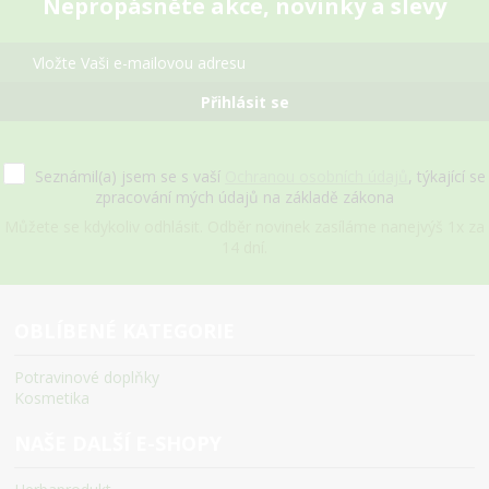
Nepropásněte akce, novinky a slevy
Přihlásit se
Seznámil(a) jsem se s vaší
Ochranou osobních údajů
, týkající se
zpracování mých údajů na základě zákona
Můžete se kdykoliv odhlásit. Odběr novinek zasíláme nanejvýš 1x za
14 dní.
OBLÍBENÉ KATEGORIE
Potravinové doplňky
Kosmetika
NAŠE DALŠÍ E-SHOPY