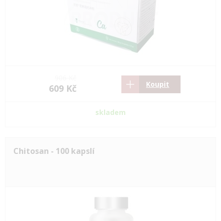
906 Kč
Koupit
609 Kč
skladem
Chitosan - 100 kapslí