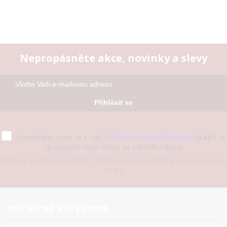
Nepropásněte akce, novinky a slevy
Přihlásit se
Seznámil(a) jsem se s vaší
Ochranou osobních údajů
, týkající se
zpracování mých údajů na základě zákona
Můžete se kdykoliv odhlásit. Odběr novinek zasíláme nanejvýš 1x za
14 dní.
OBLÍBENÉ KATEGORIE