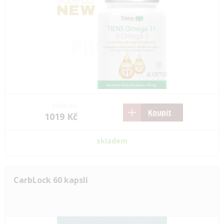
1558 Kč
Koupit
1019 Kč
skladem
CarbLock 60 kapslí