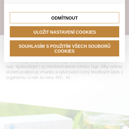
lepší nákupní zkušenosti. Díky nim můžeme nabídku přímo
přizpůsobit vašim preferencím, což vám pomůže vyhnout
Tyto cookies nám umožňují lépe cílit a vyhodnocovat
se nevhodným doporučením produktů či jiným
marketingové kampaně.
Přístroje
nedůležitým nabídkám.
ODMÍTNOUT
Literatura
ULOŽIT NASTAVENÍ COOKIES
Antilipidový detoxikační čaj Tianshi
SOUHLASÍM S POUŽITÍM VŠECH SOUBORŮ
COOKIES
Tiens Antilipidový detoxikační čaj - směs šesti druhů zeleného
čaje. Vyzkoušejte i vy mnohostranost tohoto čaje. Díky svému
složení podporuje imunitu a vylučování různý škodlivých látek z
organismu. U nás za cenu 455,- Kč.