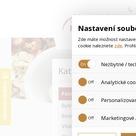
Nastavení soub
Zde máte možnost nastavení
cookie naleznete
zde
. Proh
Nezbytné / tec
Kategorie
Jedná se o technické soubory
Vyberte si kategorii zboží
Analytické coo
Používají se mimo jiné k uklá
tyto cookies není zapotřebí V
Potravinové doplňky
Analytické cookies shromažďu
Personalizova
již nejedná o osobní údaje, 
Bylinné produkty
navštívené odkazy, prohlížen
Personalizované cookies jso
Biologické prvky
Marketingové 
zkušenosti. Díky nim můžem
doporučením produktů či jin
Vitální houby
Tyto cookies nám umožňují l