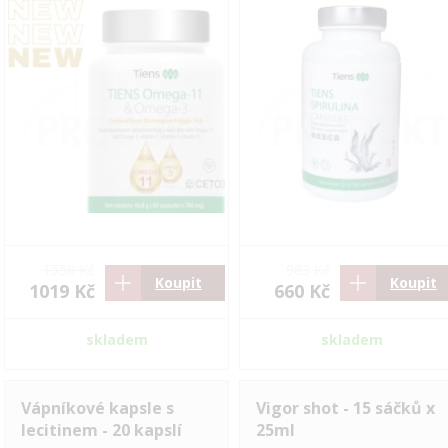
1558 Kč
983 Kč
Koupit
Koupit
1019 Kč
660 Kč
skladem
skladem
Vápníkové kapsle s
Vigor shot - 15 sáčků x
lecitinem - 20 kapslí
25ml