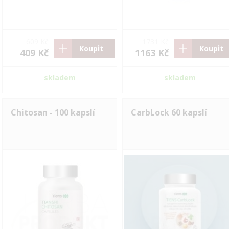
609 Kč
1731 Kč
Koupit
Koupit
409 Kč
1163 Kč
skladem
skladem
Chitosan - 100 kapslí
CarbLock 60 kapslí