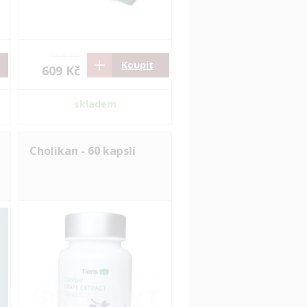
906 Kč
Koupit
609 Kč
skladem
Cholikan - 60 kapslí