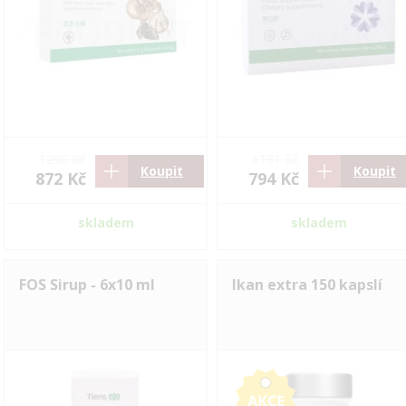
1298 Kč
1181 Kč
Koupit
Koupit
872 Kč
794 Kč
skladem
skladem
FOS Sirup - 6x10 ml
Ikan extra 150 kapslí