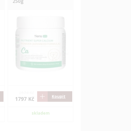
250g
2674 Kč
Koupit
1797 Kč
skladem