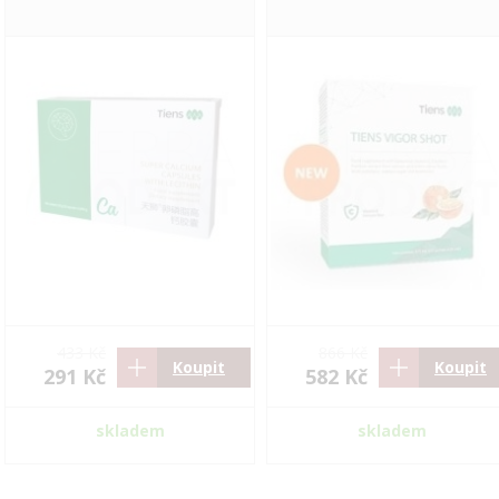
433 Kč
866 Kč
Koupit
Koupit
291 Kč
582 Kč
skladem
skladem