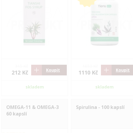
315 Kč
1653 Kč
Koupit
Koupit
212 Kč
1110 Kč
skladem
skladem
OMEGA-11 & OMEGA-3
Spirulina - 100 kapslí
60 kapslí