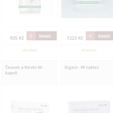
1376 Kč
1820 Kč
Koupit
Koupit
925 Kč
1223 Kč
skladem
skladem
Česnek a Reishi 60
Digest- 90 tablet
kapslí