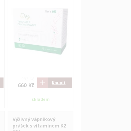
983 Kč
Koupit
660 Kč
skladem
Výživný vápníkový
prášek s vitamínem K2