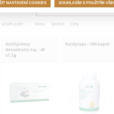
ŽIT NASTAVENÍ COOKIES
SOUHLASÍM S POUŽITÍM VŠ
Zaměřeno na
Seřadit podle:
Názvu
Výrobce
Ceny
Antilipidový
Kordyceps - 100 kapslí
detoxikační čaj - 40
x1,5g