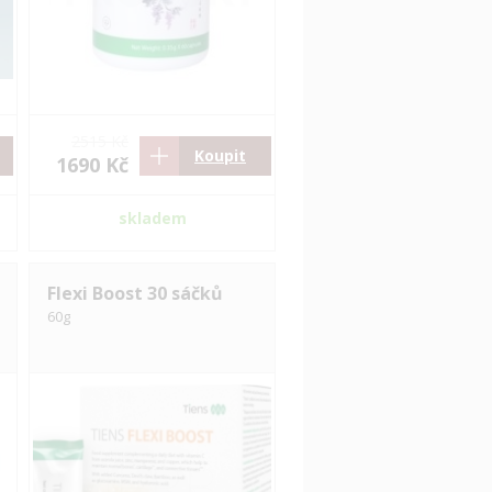
2515 Kč
Koupit
1690 Kč
skladem
Flexi Boost 30 sáčků
60g