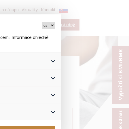
 o nákupu
Aktuality
Kontakt
í
Košík je prázdný
ace
ncemi. Informace ohledně
Vypočti si BMI/BMR
 všech jejich funkcí.
hlasu s uživáním cookies. Pro
onymizuje. Po anonymizaci se
Proto nedokážeme zjistit
ž zajišťuje lepší nákupní
yhnout se nevhodným
Tiens