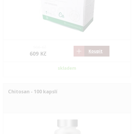
906 Kč
Koupit
609 Kč
skladem
Chitosan - 100 kapslí