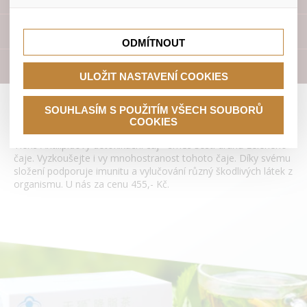
lepší nákupní zkušenosti. Díky nim můžeme nabídku přímo
přizpůsobit vašim preferencím, což vám pomůže vyhnout
Tyto cookies nám umožňují lépe cílit a vyhodnocovat
se nevhodným doporučením produktů či jiným
marketingové kampaně.
Přístroje
nedůležitým nabídkám.
ODMÍTNOUT
Literatura
ULOŽIT NASTAVENÍ COOKIES
Antilipidový detoxikační čaj Tianshi
SOUHLASÍM S POUŽITÍM VŠECH SOUBORŮ
COOKIES
Tiens Antilipidový detoxikační čaj - směs šesti druhů zeleného
čaje. Vyzkoušejte i vy mnohostranost tohoto čaje. Díky svému
složení podporuje imunitu a vylučování různý škodlivých látek z
organismu. U nás za cenu 455,- Kč.