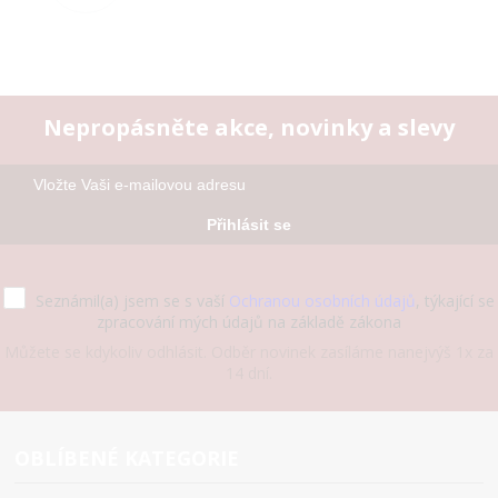
Nepropásněte akce, novinky a slevy
Přihlásit se
Seznámil(a) jsem se s vaší
Ochranou osobních údajů
, týkající se
zpracování mých údajů na základě zákona
Můžete se kdykoliv odhlásit. Odběr novinek zasíláme nanejvýš 1x za
14 dní.
OBLÍBENÉ KATEGORIE