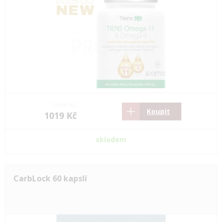
1558 Kč
Koupit
1019 Kč
skladem
CarbLock 60 kapslí