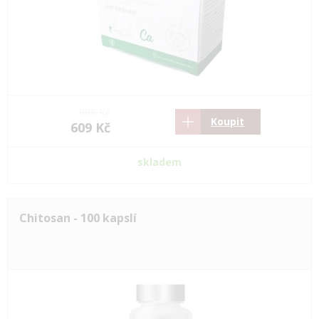
906 Kč
Koupit
609 Kč
skladem
Chitosan - 100 kapslí