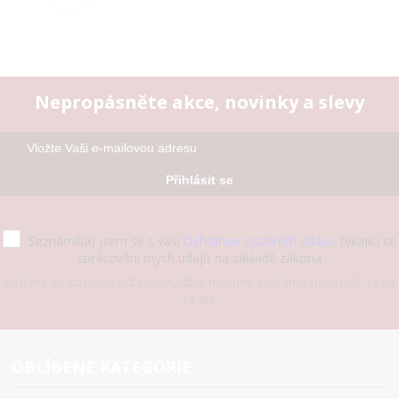
Nepropásněte akce, novinky a slevy
Přihlásit se
Seznámil(a) jsem se s vaší
Ochranou osobních údajů
, týkající se
zpracování mých údajů na základě zákona
Můžete se kdykoliv odhlásit. Odběr novinek zasíláme nanejvýš 1x za
14 dní.
OBLÍBENÉ KATEGORIE