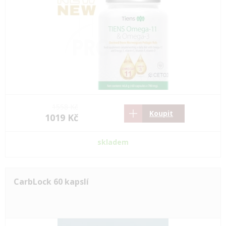
1558 Kč
Koupit
1019 Kč
skladem
CarbLock 60 kapslí