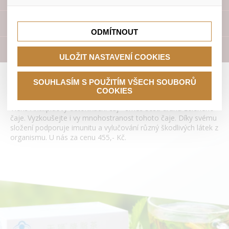
lepší nákupní zkušenosti. Díky nim můžeme nabídku přímo
přizpůsobit vašim preferencím, což vám pomůže vyhnout
Tyto cookies nám umožňují lépe cílit a vyhodnocovat
se nevhodným doporučením produktů či jiným
marketingové kampaně.
Přístroje
nedůležitým nabídkám.
ODMÍTNOUT
Literatura
ULOŽIT NASTAVENÍ COOKIES
Antilipidový detoxikační čaj Tianshi
SOUHLASÍM S POUŽITÍM VŠECH SOUBORŮ
COOKIES
Tiens Antilipidový detoxikační čaj - směs šesti druhů zeleného
čaje. Vyzkoušejte i vy mnohostranost tohoto čaje. Díky svému
složení podporuje imunitu a vylučování různý škodlivých látek z
organismu. U nás za cenu 455,- Kč.