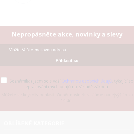
Nepropásněte akce, novinky a slevy
Přihlásit se
Seznámil(a) jsem se s vaší
Ochranou osobních údajů
, týkající se
zpracování mých údajů na základě zákona
Můžete se kdykoliv odhlásit. Odběr novinek zasíláme nanejvýš 1x za
14 dní.
OBLÍBENÉ KATEGORIE