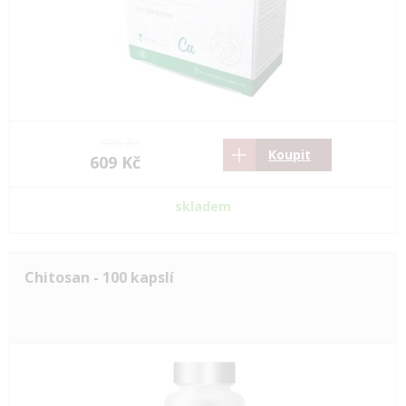
906 Kč
Koupit
609 Kč
skladem
Chitosan - 100 kapslí