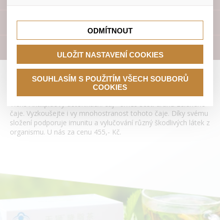
lepší nákupní zkušenosti. Díky nim můžeme nabídku přímo
přizpůsobit vašim preferencím, což vám pomůže vyhnout
Tyto cookies nám umožňují lépe cílit a vyhodnocovat
se nevhodným doporučením produktů či jiným
marketingové kampaně.
Přístroje
nedůležitým nabídkám.
ODMÍTNOUT
Literatura
ULOŽIT NASTAVENÍ COOKIES
Antilipidový detoxikační čaj Tianshi
SOUHLASÍM S POUŽITÍM VŠECH SOUBORŮ
COOKIES
Tiens Antilipidový detoxikační čaj - směs šesti druhů zeleného
čaje. Vyzkoušejte i vy mnohostranost tohoto čaje. Díky svému
složení podporuje imunitu a vylučování různý škodlivých látek z
organismu. U nás za cenu 455,- Kč.