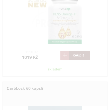
1558 Kč
Koupit
1019 Kč
skladem
CarbLock 60 kapslí