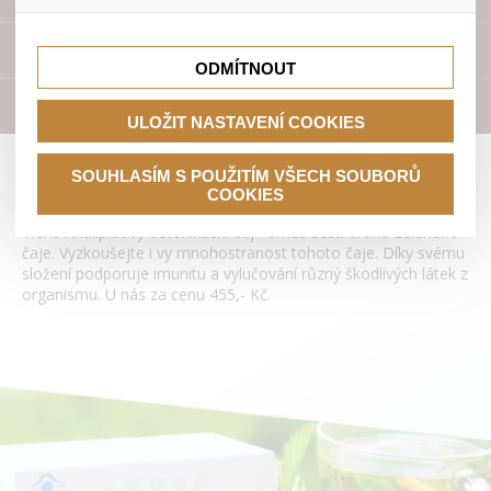
lepší nákupní zkušenosti. Díky nim můžeme nabídku přímo
přizpůsobit vašim preferencím, což vám pomůže vyhnout
Tyto cookies nám umožňují lépe cílit a vyhodnocovat
se nevhodným doporučením produktů či jiným
marketingové kampaně.
Přístroje
nedůležitým nabídkám.
ODMÍTNOUT
Literatura
ULOŽIT NASTAVENÍ COOKIES
Antilipidový detoxikační čaj Tianshi
SOUHLASÍM S POUŽITÍM VŠECH SOUBORŮ
COOKIES
Tiens Antilipidový detoxikační čaj - směs šesti druhů zeleného
čaje. Vyzkoušejte i vy mnohostranost tohoto čaje. Díky svému
složení podporuje imunitu a vylučování různý škodlivých látek z
organismu. U nás za cenu 455,- Kč.