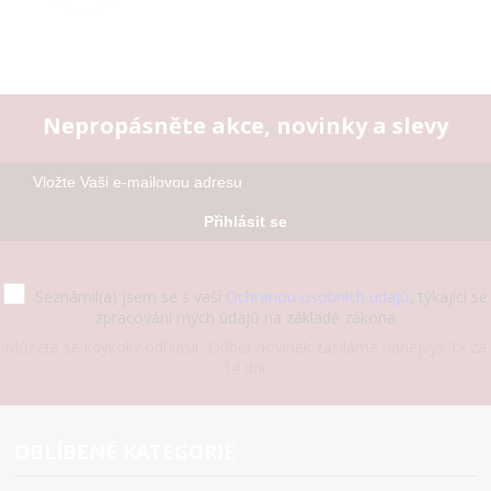
Nepropásněte akce, novinky a slevy
Přihlásit se
Seznámil(a) jsem se s vaší
Ochranou osobních údajů
, týkající se
zpracování mých údajů na základě zákona
Můžete se kdykoliv odhlásit. Odběr novinek zasíláme nanejvýš 1x za
14 dní.
OBLÍBENÉ KATEGORIE