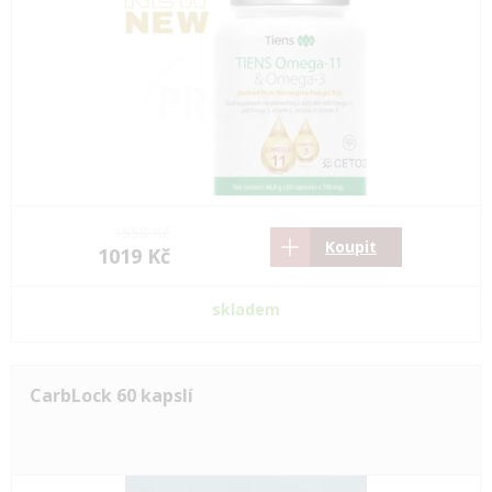
1558 Kč
Koupit
1019 Kč
skladem
CarbLock 60 kapslí