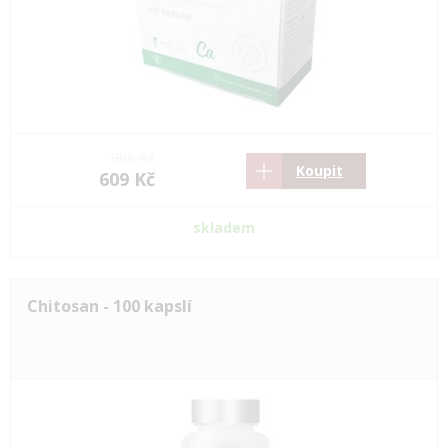
906 Kč
Koupit
609 Kč
skladem
Chitosan - 100 kapslí